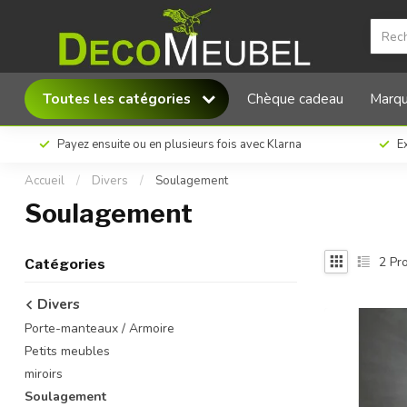
Toutes les catégories
Chèque cadeau
Marq
Payez ensuite ou en plusieurs fois avec Klarna
Ex
Accueil
/
Divers
/
Soulagement
Soulagement
2
Pro
Catégories
Divers
Porte-manteaux / Armoire
Petits meubles
miroirs
Soulagement