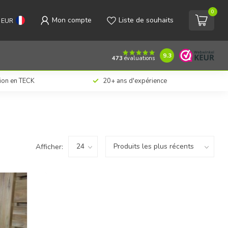
0
Mon compte
Liste de souhaits
EUR
9.3
473
évaluations
tion en TECK
20+ ans d'expérience
Afficher: