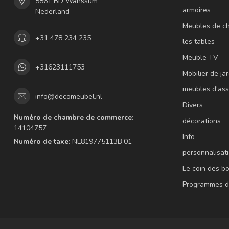
5861 BD Wanssum
armoires
Nederland
Meubles de c
+31 478 234 235
les tables
Meuble TV
+31623111753
Mobilier de jar
meubles d'ass
info@decomeubel.nl
Divers
Numéro de chambre de commerce:
décorations
14104757
Info
Numéro de taxe:
NL819775113B.01
personnalisat
Le coin des b
Programmes d