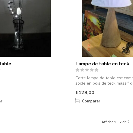
table
Lampe de table en teck
Cette lampe de table est com
socle en bois de teck massif 
tra...
€129,00
er
Comparer
Affiche
1
-
2
de 2