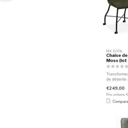
MX SOFA
Chaise de
Moss (lot 
Transforme
de détente 
mange...
€249,00
Prix unitaire: 
Compar