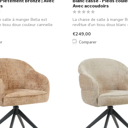
| Piètement bronze | Avec
Blanc cassé - Pieds coule
rs
Avec accoudoirs
e salle à manger Bella est
La chaise de salle à manger B
n tissu doux couleur cannelle
revêtue d'un tissu doux blanc
rep...
€249,00
er
Comparer