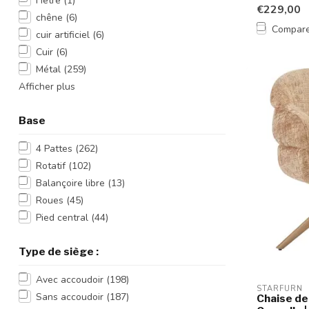
Hêtre
(1)
rep...
€229,00
chêne
(6)
Compar
cuir artificiel
(6)
Cuir
(6)
Métal
(259)
Afficher plus
Base
4 Pattes
(262)
Rotatif
(102)
Balançoire libre
(13)
Roues
(45)
Pied central
(44)
Type de siège :
Avec accoudoir
(198)
STARFURN
Sans accoudoir
(187)
Chaise de 