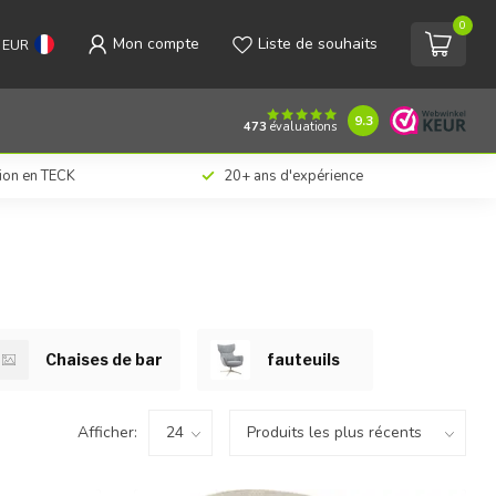
0
Mon compte
Liste de souhaits
EUR
9.3
473
évaluations
tion en TECK
20+ ans d'expérience
Chaises de bar
fauteuils
Afficher: