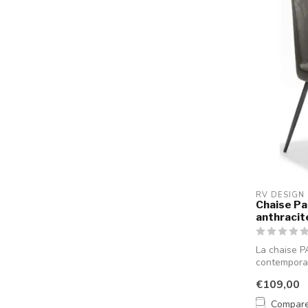
RV DESIGN
Chaise Pau
anthracit
La chaise P
contemporai
optimal. Ses 
€109,00
Compar