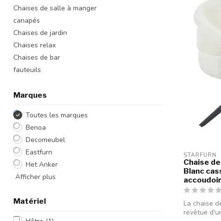
Chaises de salle à manger
canapés
Chaises de jardin
Chaises relax
Chaises de bar
fauteuils
Marques
Toutes les marques
Benoa
Decomeubel
Eastfurn
STARFURN
Chaise de 
Het Anker
Blanc cass
Afficher plus
accoudoi
Matériel
La chaise d
revêtue d'u