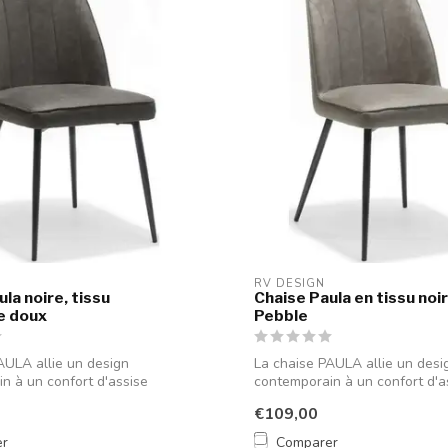
RV DESIGN
la noire, tissu
Chaise Paula en tissu noi
e doux
Pebble
AULA allie un design
La chaise PAULA allie un desi
n à un confort d'assise
contemporain à un confort d'a
...
optimal. Ses ...
€109,00
er
Comparer