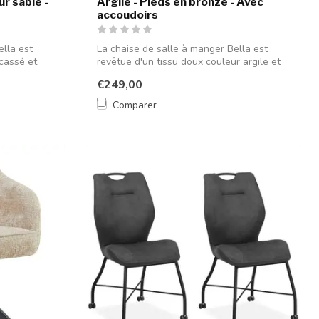
ur sable -
Argile - Pieds en bronze - Avec
accoudoirs
ella est
La chaise de salle à manger Bella est
 cassé et
revêtue d'un tissu doux couleur argile et
...
€249,00
Comparer