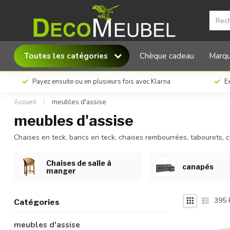
Toutes les catégories
Chèque cadeau
Marq
Payez ensuite ou en plusieurs fois avec Klarna
Ex
Accueil
/
meubles d'assise
meubles d'assise
Chaises en teck, bancs en teck, chaises rembourrées, tabourets, c
Chaises de salle à
canapés
manger
395
P
Catégories
meubles d'assise