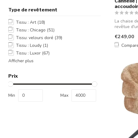
Cannelle 
accoudoi
Type de revêtement
La chaise d
Tissu : Art
(18)
revêtue d'u
Tissu : Chicago
(51)
e...
€249,00
Tissu: velours doré
(39)
Compar
Tissu : Loudy
(1)
Tissu : Luxor
(67)
Afficher plus
Prix
Min
Max