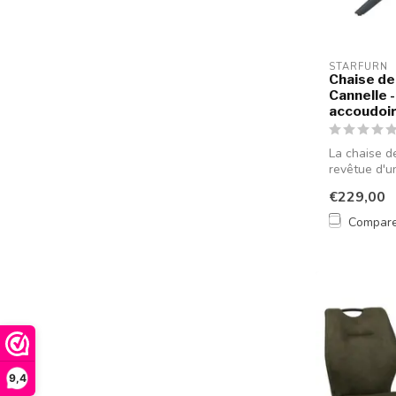
STARFURN
Chaise de 
Cannelle -
accoudoi
La chaise d
revêtue d'u
e...
€229,00
Compar
9,4