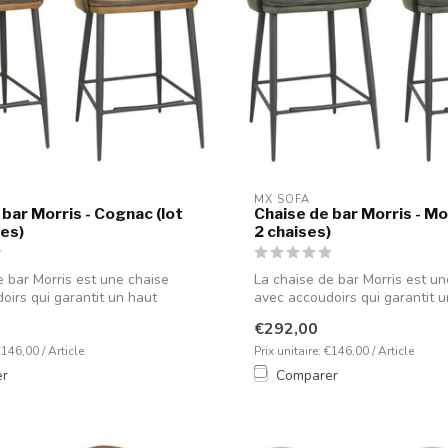
MX SOFA
 bar Morris - Cognac (lot
Chaise de bar Morris - Mo
ses)
2 chaises)
e bar Morris est une chaise
La chaise de bar Morris est un
oirs qui garantit un haut
avec accoudoirs qui garantit 
nive...
€292,00
€146,00 / Article
Prix unitaire: €146,00 / Article
er
Comparer