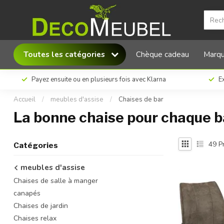
Toutes les catégories
Chèque cadeau
Marq
Payez ensuite ou en plusieurs fois avec Klarna
Ex
Accueil
/
meubles d'assise
/
Chaises de bar
La bonne chaise pour chaque ba
49
Pr
Catégories
meubles d'assise
Chaises de salle à manger
canapés
Chaises de jardin
Chaises relax