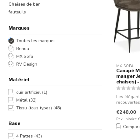
Chaises de bar
fauteuils
Marques
Toutes les marques
Benoa
MX Sofa
RV Design
MX SOFA
Canapé MX
manger Je
Matériel
chaises) 
cuir artificiel
(1)
Les élégant
Métal
(32)
recouvertes
Tissu (tous types)
(48)
p...
€248,00
Prix unitaire: 
Base
Compar
4 Pattes
(43)