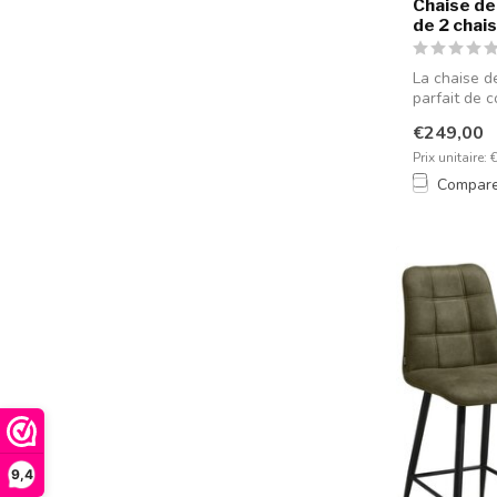
Chaise de 
de 2 chai
La chaise d
parfait de c
€249,00
Prix unitaire: 
Compar
9,4