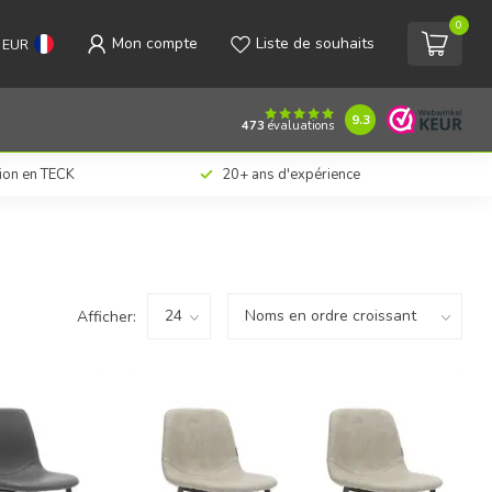
0
Mon compte
Liste de souhaits
EUR
9.3
473
évaluations
tion en TECK
20+ ans d'expérience
Afficher: