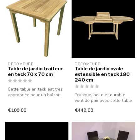
DECOMEUBEL
DECOMEUBEL
Table de jardin traiteur
Table de jardin ovale
en teck 70 x 70 cm
extensible en teck 180-
240 cm
Cette table en teck est très
appropriée pour un balcon,
Pratique, belle et durable
comme table de patio (ég...
vont de pair avec cette table
de jardin de 180 cm all...
€109,00
€449,00