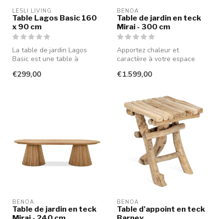
LESLI LIVING
BENOA
Table Lagos Basic 160
Table de jardin en teck
x 90 cm
Mirai - 300 cm
La table de jardin Lagos
Apportez chaleur et
Basic est une table à
caractère à votre espace
manger qui allie simplicité et
extérieur avec cette
€299,00
€1.599,00
fo...
élégante table...
BENOA
BENOA
Table de jardin en teck
Table d'appoint en teck
Mirai - 240 cm
Barney