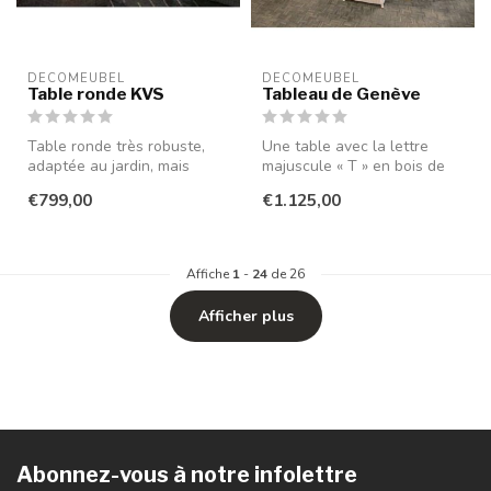
DECOMEUBEL
DECOMEUBEL
Table ronde KVS
Tableau de Genève
Table ronde très robuste,
Une table avec la lettre
adaptée au jardin, mais
majuscule « T » en bois de
s'intègre également
teck massif, ce qui rend cet...
€799,00
€1.125,00
parfaiteme...
Affiche
1
-
24
de 26
Afficher plus
Abonnez-vous à notre infolettre