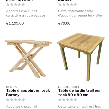
Apportez chaleur et
Cette charmante table
caractère à votre espace
d'appoint en jeune teck allie
extérieur avec cette
à la perfection fonctionnali...
€1.199,00
€79,00
élégante table...
BENOA
DECOMEUBEL
Table d'appoint en teck
Table de jardin traiteur
Barney
teck 90 x 90 cm
Apportez chaleur et
Cette table en teck est très