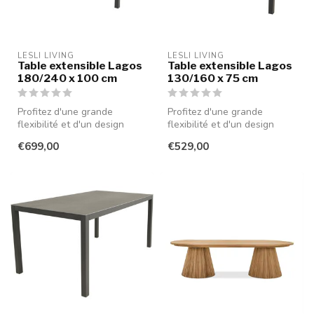
LESLI LIVING
LESLI LIVING
Table extensible Lagos
Table extensible Lagos
180/240 x 100 cm
130/160 x 75 cm
Profitez d'une grande
Profitez d'une grande
flexibilité et d'un design
flexibilité et d'un design
moderne avec cette
moderne avec cette
€699,00
€529,00
élégante tab...
élégante tab...