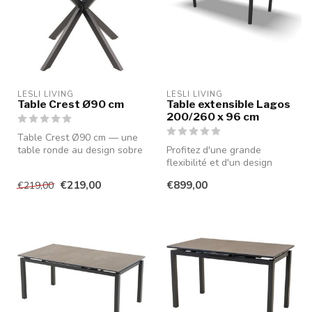
LESLI LIVING
LESLI LIVING
Table Crest Ø90 cm
Table extensible Lagos
200/260 x 96 cm
Table Crest Ø90 cm — une
table ronde au design sobre
Profitez d'une grande
et élégant qui allie ambian...
flexibilité et d'un design
moderne avec cette
€219,00
€899,00
€219,00
élégante tab...