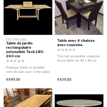
DECOMEUBEL
Table avec 4 chaises
Table de jardin
avec coussins
rectangulaire
extensible Teck 180-
240 cm
Très bel ensemble composé
d'une table de 90 x 90 cm
(78 cm de hauteur) avec
Pratique, belle et durable
plat...
vont de pair avec cette table
de jardin de 180 cm de ...
€499,00
€439,00