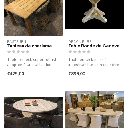
EASTFURN
DECOMEUBEL
Tableau de charisme
Table Ronde de Geneva
Table en teck super robuste
Table en teck massif
adaptée à une utilisation
indestructible d'un diamètre
intérieure et extérieure. ...
de 150 cm qui résiste aux
€475,00
€899,00
coup...