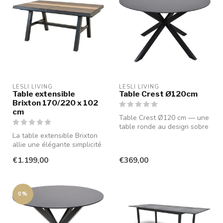
LESLI LIVING
LESLI LIVING
Table extensible
Table Crest Ø120cm
Brixton 170/220 x 102
cm
Table Crest Ø120 cm — une
table ronde au design sobre
La table extensible Brixton
et élégant qui allie ambia...
allie une élégante simplicité
à une fonctionnalité p...
€1.199,00
€369,00
0%