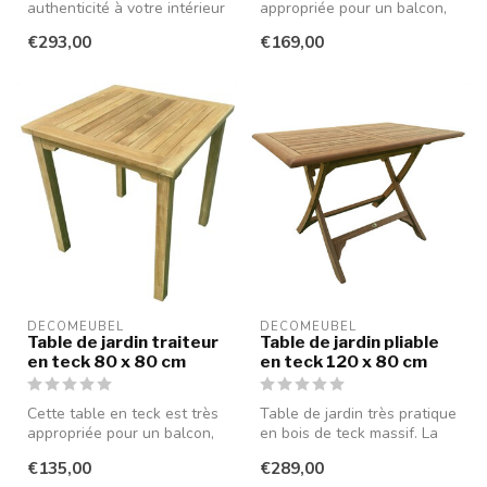
authenticité à votre intérieur
appropriée pour un balcon,
ou extérieur avec cette
comme table de patio (ég...
€293,00
€169,00
table...
DECOMEUBEL
DECOMEUBEL
Table de jardin traiteur
Table de jardin pliable
en teck 80 x 80 cm
en teck 120 x 80 cm
Cette table en teck est très
Table de jardin très pratique
appropriée pour un balcon,
en bois de teck massif. La
comme table de patio (ég...
table peut être pliée e...
€135,00
€289,00