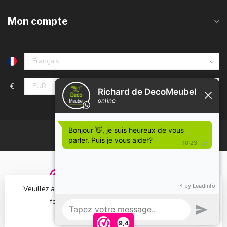
Mon compte
€
Veuillez accepter les cookies afin de rendre ce site plus
fonctionnel. D'accord?
Oui
Non
© Copyright 2023 DecoMeubel ®
En savoir plus sur les témoins (cookies) »
9,4