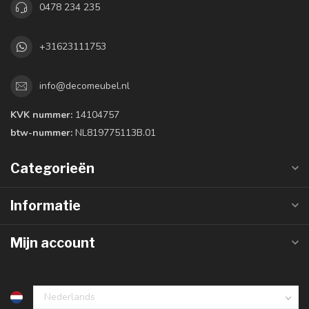
0478 234 235
+31623111753
info@decomeubel.nl
KVK nummer:
14104757
btw-nummer:
NL819775113B.01
Categorieën
Informatie
Mijn account