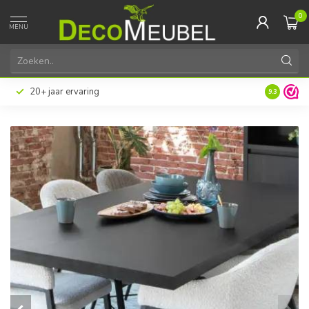
0
MENU
20+ jaar ervaring
9.3