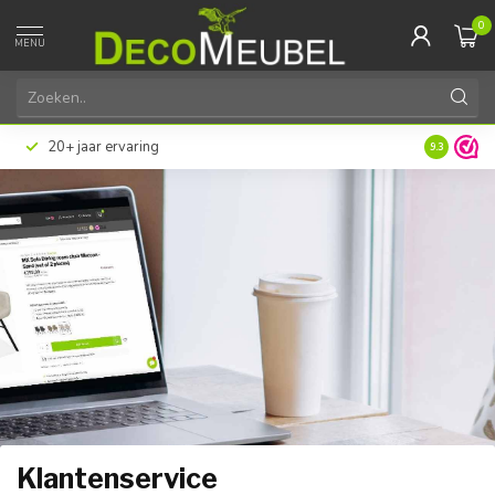
0
MENU
20+ jaar ervaring
9.3
Klantenservice