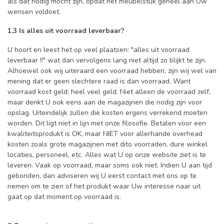
als dat nodig mocht zijn, opdat het meubelstuk geheel aan Uw
wensen voldoet.
1.3 Is alles uit voorraad leverbaar?
U hoort en leest het op veel plaatsen: "alles uit voorraad
leverbaar !!" wat dan vervolgens lang niet altijd zo blijkt te zijn.
Alhoewel ook wij uiteraard een voorraad hebben, zijn wij wel van
mening dat er geen slechtere raad is dan voorraad. Want
voorraad kost geld; heel veel geld. Niet alleen de voorraad zelf,
maar denkt U ook eens aan de magazijnen die nodig zijn voor
opslag. Uiteindelijk zullen die kosten ergens verrekend moeten
worden. Dit ligt niet in lijn met onze filosofie. Betalen voor een
kwaliteitsprodukt is OK, maar NIET voor allerhande overhead
kosten zoals grote magazijnen met dito voorraden, dure winkel
locaties, personeel, etc. Alles wat U op onze website ziet is te
leveren. Vaak op voorraad, maar soms ook niet. Indien U aan tijd
gebonden, dan adviseren wij U eerst contact met ons op te
nemen om te zien of het produkt waar Uw interesse naar uit
gaat op dat moment op voorraad is.