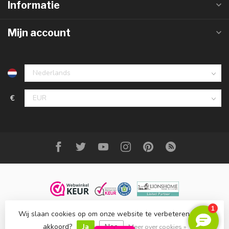
Informatie
Mijn account
€
Wij slaan cookies op om onze website te verbeteren. Is dat
© Copyright 2023 DecoMeubel ®
akkoord?
Ja
Nee
Meer over cookies »