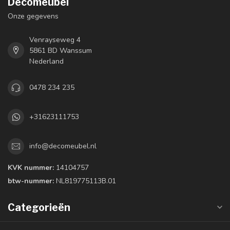
Decomeubel
Onze gegevens
Venrayseweg 4
5861 BD Wanssum
Nederland
0478 234 235
+31623111753
info@decomeubel.nl
KVK nummer:
14104757
btw-nummer:
NL819775113B.01
Categorieën