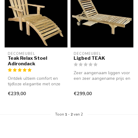
DECOMEUBEL
DECOMEUBEL
Teak Relax Stoel
Ligbed TEAK
Adirondack
Zeer aangenaam liggen voor
Ontdek ultiem comfort en
een zeer aangename prijs en
tijdloze elegantie met onze
GRATIS thuis bezorgd. Gem...
weerbestendige teakhouten
€239,00
€299,00
r...
Toon
1
-
2
van 2