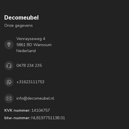
Decomeubel
Onze gegevens
Venrayseweg 4
5861 BD Wanssum
Nederland
0478 234 235
+31623111753
info@decomeubel.nl
KVK nummer:
14104757
btw-nummer:
NL819775113B.01