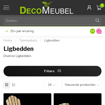
0
MENU
20+ jaar ervaring
9.3
Home
/
Tuinmeubels
/
Ligbedden
Ligbedden
Diverse Ligbedden.
Filters