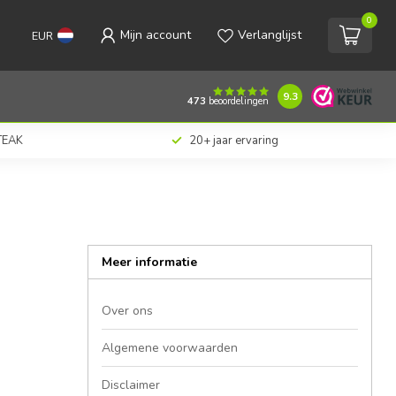
0
Mijn account
Verlanglijst
EUR
9.3
473
beoordelingen
 TEAK
20+ jaar ervaring
Meer informatie
Over ons
Algemene voorwaarden
Disclaimer