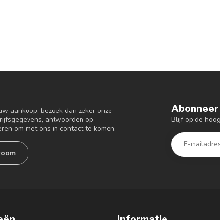
Abonneer 
 uw aankoop, bezoek dan zeker onze
Blijf op de ho
drijfsgegevens, antwoorden op
eren om met ons in contact te komen.
room
eën
Informatie