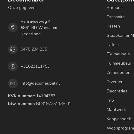
Onze gegevens
Bureau's
Dressoirs
Venrayseweg 4
Kasten
5861 BD Wanssum
Nederland
Slaapkamer M
Tafels
0478 234 235
TV meubels
Tuinmeubels
+31623111753
Zitmeubelen
Diversen
info@decomeubel.nl
Decoraties
KVK nummer:
14104757
Info
btw-nummer:
NL819775113B.01
Maatwerk
Koopjeshoek
Woonprogram