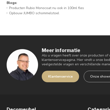
Blogs:
Producten Rubio Monocoat nu ook in 100ml fles
Opbouw JUMBO schommelstoel
Meer informatie
Als u vragen heeft over onze producten of
klantenservicepagina. Hier vindt u onze be
veelgestelde vragen en verschillende mani
Klantenservice
Onze show
Decomeubel
Categori