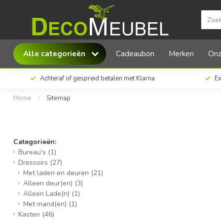
Alle categorieën
Cadeaubon
Merken
Onz
Achteraf of gespreid betalen met Klarna
Ex
Home
/
Sitemap
Sitemap
Categorieën:
Bureau's
(1)
Dressoirs
(27)
Met laden en deuren
(21)
Alleen deur(en)
(3)
Alleen Lade(n)
(1)
Met mand(en)
(1)
Kasten
(46)