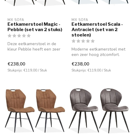
MX SOFA
MX SOFA
Eetkamerstoel Magic -
Eetkamerstoel Scala -
Pebble (set van 2 stuks)
Antraciet (set van 2
stoelen)
Deze eetkamerstoel in de
kleur Pebble heeft een zeer
Moderne eetkamerstoel met
comfortabele zitpositie doo...
een zeer hoog zitcomfort.
Bekleed met de microvezel
€238,00
€238,00
st...
Stukprijs: €119,00 / Stuk
Stukprijs: €119,00 / Stuk