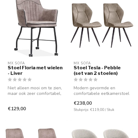
MX SOFA
MX SOFA
Stoel Floria met wielen
Stoel Tesla - Pebble
- Liver
(set van 2 stoelen)
Niet alleen mooi om te zien,
Modern gevormde en
maar ook zeer comfortabel,
comfortabele eetkamerstoel
mede door de aanwezighei...
leverbaar in de kleuren
€238,00
cognac, st...
€129,00
Stukprijs: €119,00 / Stuk