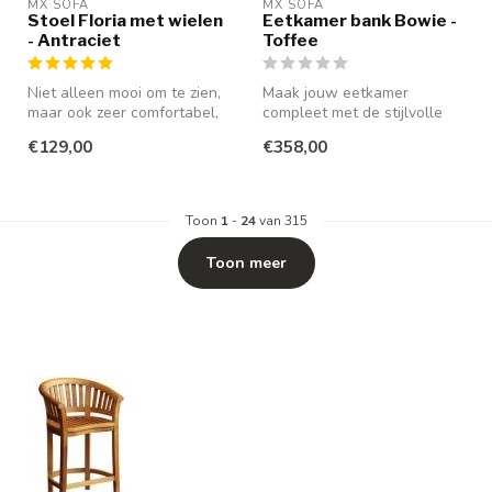
MX SOFA
MX SOFA
Stoel Floria met wielen
Eetkamer bank Bowie -
- Antraciet
Toffee
Niet alleen mooi om te zien,
Maak jouw eetkamer
maar ook zeer comfortabel,
compleet met de stijlvolle
mede door de aanwezighei...
eetkamerbank Bowie van
€129,00
€358,00
MX Sofa, ee...
Toon
1
-
24
van 315
Toon meer