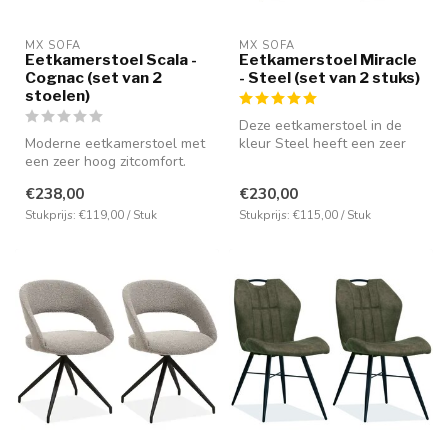
MX SOFA
MX SOFA
Eetkamerstoel Scala -
Eetkamerstoel Miracle
Cognac (set van 2
- Steel (set van 2 stuks)
stoelen)
Deze eetkamerstoel in de
Moderne eetkamerstoel met
kleur Steel heeft een zeer
een zeer hoog zitcomfort.
comfortabele zitpositie
Bekleed met de microvezel
door...
€238,00
€230,00
st...
Stukprijs: €119,00 / Stuk
Stukprijs: €115,00 / Stuk