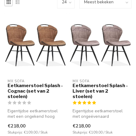
MX SOFA
MX SOFA
Eetkamerstoel Splash -
Eetkamerstoel Splash -
Cognac (set van 2
Liver (set van 2
stoelen)
stoelen)
Eigentijdse eetkamerstoel
Eigentijdse eetkamerstoel
met een ongekend hoog
met ongeëvenaard
zitcomfort. Voorzien van de
zitcomfort. Voorzien van de
€218,00
€218,00
nieu...
nieuwste ...
Stukprijs: €109,00 / Stuk
Stukprijs: €109,00 / Stuk