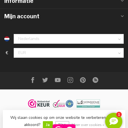
Informatie
Mijn account
€
Wij slaan cookies op om onze website te verbeteren. Is dat
© Copyright 2023 DecoMeubel ®
akkoord?
Ja
Nee
Meer over cookies »