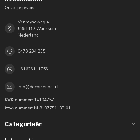
Onze gegevens
Venrayseweg 4
5861 BD Wanssum
Nederland
0478 234 235
+31623111753
info@decomeubel.nl
KVK nummer:
14104757
btw-nummer:
NL819775113B.01
Categorieën