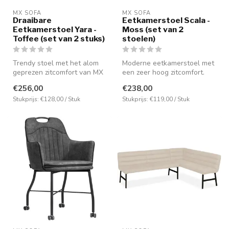
MX SOFA
MX SOFA
Draaibare
Eetkamerstoel Scala -
Eetkamerstoel Yara -
Moss (set van 2
Toffee (set van 2 stuks)
stoelen)
Trendy stoel met het alom
Moderne eetkamerstoel met
geprezen zitcomfort van MX
een zeer hoog zitcomfort.
Sofa. Uitgevoerd in bouclé ...
Bekleed met de microvezel
€256,00
€238,00
st...
Stukprijs: €128,00 / Stuk
Stukprijs: €119,00 / Stuk