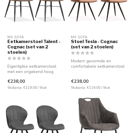
MX SOFA
MX SOFA
Eetkamerstoel Talent -
Stoel Tesla - Cognac
Cognac (set van 2
(set van 2 stoelen)
stoelen)
Modern gevormde en
Eigentijdse eetkamerstoel
comfortabele eetkamerstoel
met een ongekend hoog
in de kleur Cognac, maar
zitcomfort. Voorzien van de
ook lever...
€238,00
€238,00
nieu...
Stukprijs: €119,00 / Stuk
Stukprijs: €119,00 / Stuk