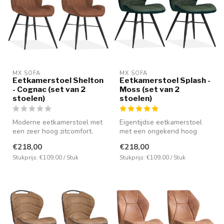
MX SOFA
MX SOFA
Eetkamerstoel Shelton
Eetkamerstoel Splash -
- Cognac (set van 2
Moss (set van 2
stoelen)
stoelen)
Moderne eetkamerstoel met
Eigentijdse eetkamerstoel
een zeer hoog zitcomfort.
met een ongekend hoog
Bekleed met de microvezel
zitcomfort. Voorzien van de
€218,00
€218,00
st...
nieu...
Stukprijs: €109,00 / Stuk
Stukprijs: €109,00 / Stuk