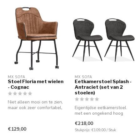
MX SOFA
MX SOFA
Stoel Floria met wielen
Eetkamerstoel Splash -
- Cognac
Antraciet (set van 2
stoelen)
Niet alleen mooi om te zien,
maar ook zeer comfortabel,
Eigentijdse eetkamerstoel
mede door de aanwezighei...
met een ongekend hoog
zitcomfort. Voorzien van de
€218,00
nieu...
€129,00
Stukprijs: €109,00 / Stuk