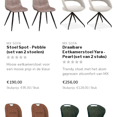
MX SOFA
MX SOFA
Stoel Spot - Pebble
Draaibare
(set van 2 stoelen)
Eetkamerstoel Yara -
Pearl (set van 2 stuks)
Mooie eetkamerstoel voor
een mooie prijs in de kleur
Trendy stoel met het alom
pebble, maar ook leverbaar
geprezen zitcomfort van MX
...
Sofa. Uitgevoerd in bouclé ...
€190,00
€256,00
Stukprijs: €95,00 / Stuk
Stukprijs: €128,00 / Stuk