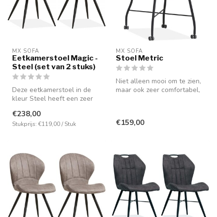
MX SOFA
MX SOFA
Eetkamerstoel Magic -
Stoel Metric
Steel (set van 2 stuks)
Niet alleen mooi om te zien,
Deze eetkamerstoel in de
maar ook zeer comfortabel,
kleur Steel heeft een zeer
mede door de aanwezighei...
comfortabele zitpositie
€238,00
door...
€159,00
Stukprijs: €119,00 / Stuk