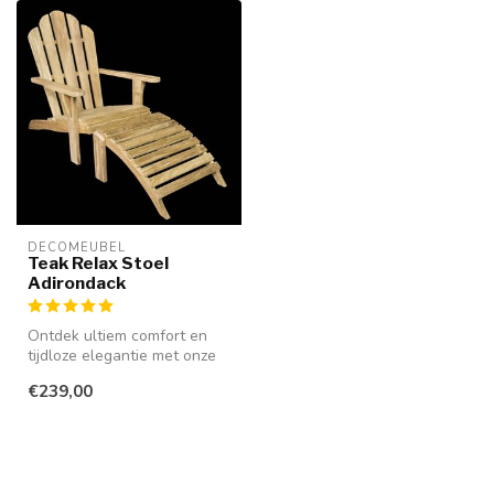
DECOMEUBEL
Teak Relax Stoel
Adirondack
Ontdek ultiem comfort en
tijdloze elegantie met onze
weerbestendige teakhouten
€239,00
r...