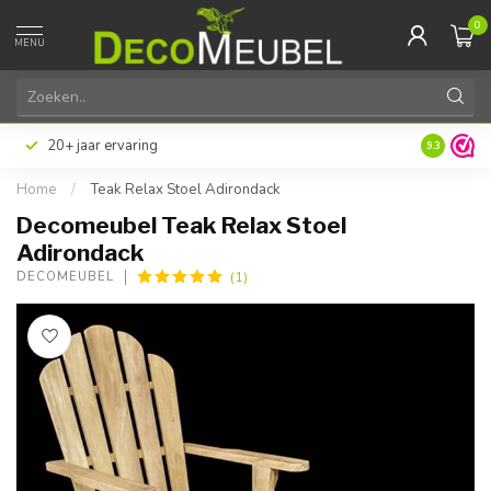
0
MENU
20+ jaar ervaring
9.3
Home
/
Teak Relax Stoel Adirondack
Decomeubel Teak Relax Stoel
Adirondack
(1)
DECOMEUBEL