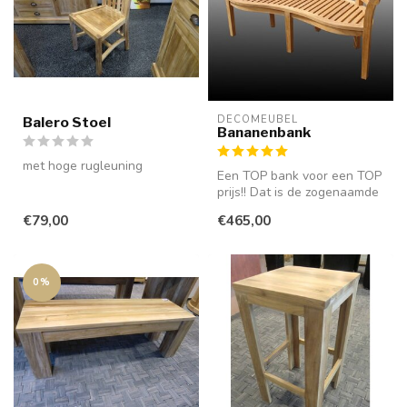
DECOMEUBEL
Balero Stoel
Bananenbank
met hoge rugleuning
Een TOP bank voor een TOP
prijs!! Dat is de zogenaamde
"bananenbank" van
€79,00
€465,00
DecoMeu...
0%