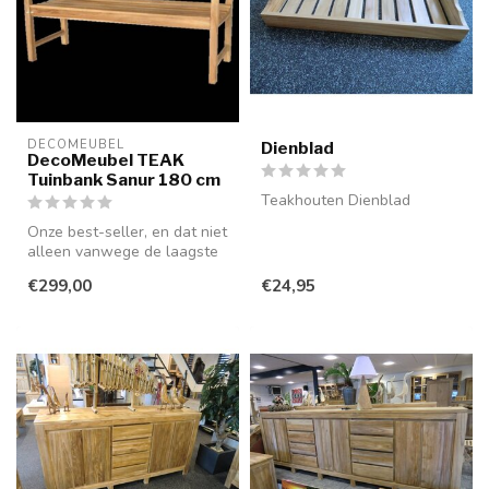
DECOMEUBEL
Dienblad
DecoMeubel TEAK
Tuinbank Sanur 180 cm
Teakhouten Dienblad
Onze best-seller, en dat niet
alleen vanwege de laagste
prijs van Nederland... T...
€299,00
€24,95