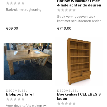
Barlow Winkelkast met
4 lade achter de deuren
Barkruk met rugleuning
Strak vorm gegeven teak
kast met schuifdeuren onder
en boven. Achter iedere
€69,00
€749,00
schu...
DECOMEUBEL
DECOMEUBEL
Blokpoot Tafel
Boekenkast CELEBES 3
laden
Voor deze tafels maken wij