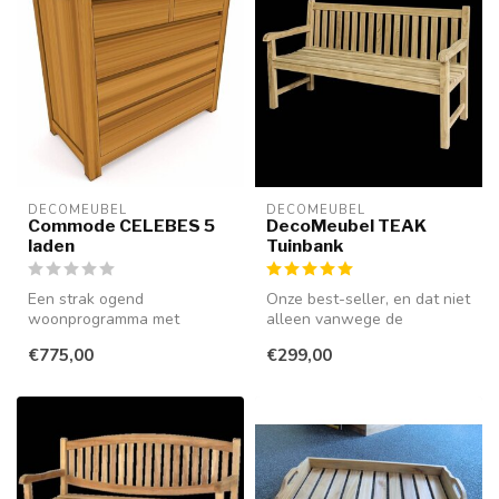
DECOMEUBEL
DECOMEUBEL
Commode CELEBES 5
DecoMeubel TEAK
laden
Tuinbank
Een strak ogend
Onze best-seller, en dat niet
woonprogramma met
alleen vanwege de
greeploze laden en deuren,
aangename prijs! Tegen een
€775,00
€299,00
uitgevoerd in glad ...
gerin...