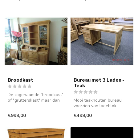
Broodkast
Bureau met 3 Laden -
Teak
De zogenaamde "broodkast"
of "grutterskast" maar dan
Mooi teakhouten bureau
niet in "gewone" teak,
voorzien van ladeblok.
maar...
€999,00
€499,00