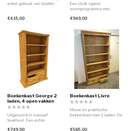
enkel gebruik van bladen
Een strak ogend
met een dikte van minimaal
woonprogramma met
3...
greeploze laden en deuren,
€415,00
€949,00
uitgevoerd in glad ...
Boekenkast George 2
Boekenkast Livre
laden, 4 open vakken
Mooie en praktische
Uitgevoerd in massief
boekenkast met 2 laden. De
teakhout. Een echte
ruimtes tussen de
blikvanger voor uw interieur.
legplanken zijn...
€749,00
€565,00