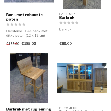
EASTFURN
Bank met robuuste
Barkruk
poten
Barkruk
Oersterke TEAK bank met
dikke poten (12 x 12 cm).
Kan uiteraard ook voor
€185,00
€69,00
€185,00
buiten ...
DECOMEUBEL
Barkruk met rugleuning