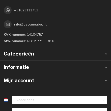
+31623111753
info@decomeubel.nl
KVK nummer:
14104757
btw-nummer:
NL819775113B.01
Categorieën
Informatie
Mijn account