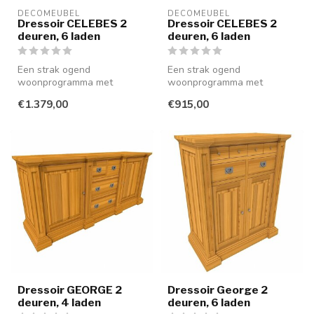
DECOMEUBEL
DECOMEUBEL
Dressoir CELEBES 2
Dressoir CELEBES 2
deuren, 6 laden
deuren, 6 laden
Een strak ogend
Een strak ogend
woonprogramma met
woonprogramma met
greeploze laden en deuren,
greeploze laden en deuren,
€1.379,00
€915,00
uitgevoerd in glad ...
uitgevoerd in glad ...
Dressoir GEORGE 2
Dressoir George 2
deuren, 4 laden
deuren, 6 laden