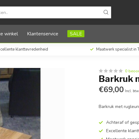
e winkel
Klantenservice
SALE
cellente klanttevredenheid
Maatwerk specialist in
0 beoo
Barkruk 
€69,00
Incl. btw
Barkruk met rugleun
Achteraf of ges
Excellente klan