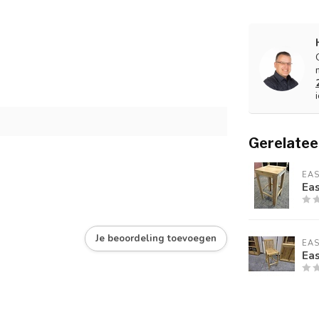
Gerelatee
EA
Eas
Je beoordeling toevoegen
EA
Eas