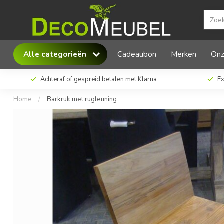
Barkruk met rugleuning
Alle categorieën
Cadeaubon
Merken
Onz
Achteraf of gespreid betalen met Klarna
Ex
Home
/
Barkruk met rugleuning