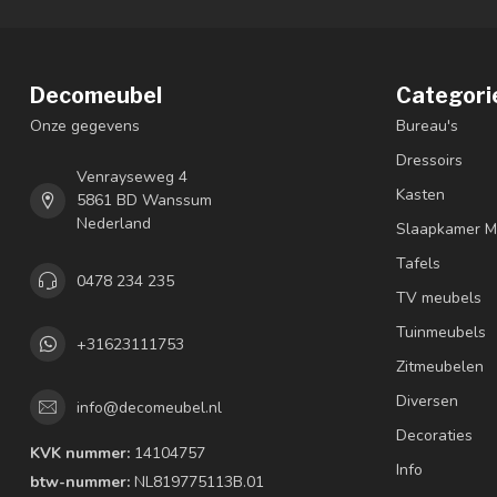
Decomeubel
Categori
Onze gegevens
Bureau's
Dressoirs
Venrayseweg 4
Kasten
5861 BD Wanssum
Nederland
Slaapkamer M
Tafels
0478 234 235
TV meubels
Tuinmeubels
+31623111753
Zitmeubelen
Diversen
info@decomeubel.nl
Decoraties
KVK nummer:
14104757
Info
btw-nummer:
NL819775113B.01