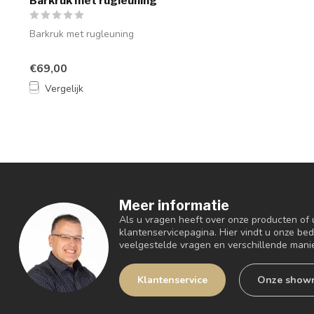
Barkruk met rugleuning
Barkruk met rugleuning
€69,00
Vergelijk
Meer informatie
Als u vragen heeft over onze producten of
klantenservicepagina. Hier vindt u onze be
veelgestelde vragen en verschillende mani
Klantenservice
Onze show