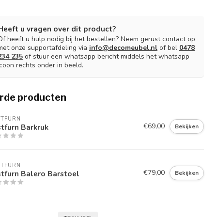
Heeft u vragen over dit product?
Of heeft u hulp nodig bij het bestellen? Neem gerust contact op
met onze supportafdeling via
info@decomeubel.nl
of bel
0478
234 235
of stuur een whatsapp bericht middels het whatsapp
icoon rechts onder in beeld.
rde producten
STFURN
€69,00
tfurn Barkruk
Bekijken
STFURN
€79,00
tfurn Balero Barstoel
Bekijken