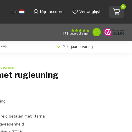
0
Mijn account
Verlanglijst
EUR
€69,00
Toevoegen aan winkelwagen
Incl. btw
9.3
473
beoordelingen
 TEAK
20+ jaar ervaring
rdelingen
met rugleuning
ing
preid betalen met Klarna
ttevredenheid