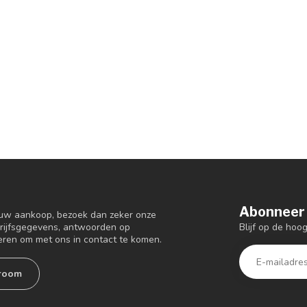
Abonneer 
 uw aankoop, bezoek dan zeker onze
Blijf op de ho
drijfsgegevens, antwoorden op
eren om met ons in contact te komen.
room