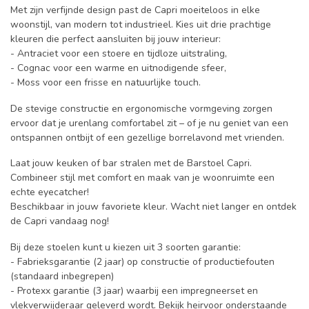
Met zijn verfijnde design past de Capri moeiteloos in elke
woonstijl, van modern tot industrieel. Kies uit drie prachtige
kleuren die perfect aansluiten bij jouw interieur:
- Antraciet voor een stoere en tijdloze uitstraling,
- Cognac voor een warme en uitnodigende sfeer,
- Moss voor een frisse en natuurlijke touch.
De stevige constructie en ergonomische vormgeving zorgen
ervoor dat je urenlang comfortabel zit – of je nu geniet van een
ontspannen ontbijt of een gezellige borrelavond met vrienden.
Laat jouw keuken of bar stralen met de Barstoel Capri.
Combineer stijl met comfort en maak van je woonruimte een
echte eyecatcher!
Beschikbaar in jouw favoriete kleur. Wacht niet langer en ontdek
de Capri vandaag nog!
Bij deze stoelen kunt u kiezen uit 3 soorten garantie:
- Fabrieksgarantie (2 jaar) op constructie of productiefouten
(standaard inbegrepen)
- Protexx garantie (3 jaar) waarbij een impregneerset en
vlekverwijderaar geleverd wordt. Bekijk heirvoor onderstaande