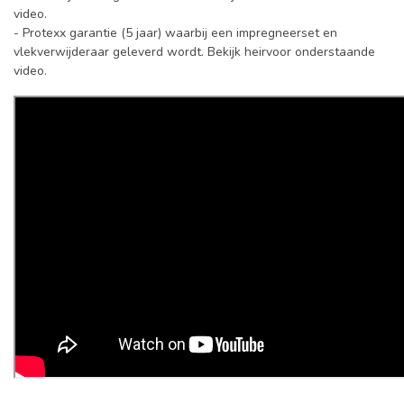
video.
- Protexx garantie (5 jaar) waarbij een impregneerset en
vlekverwijderaar geleverd wordt. Bekijk heirvoor onderstaande
video.