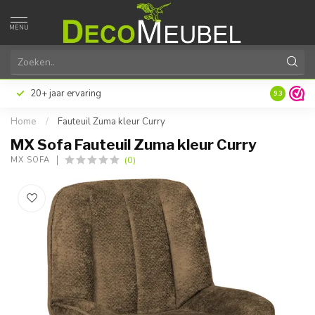
MENU
Achteraf of gespreid betalen met Klarna
Excellente 
9.3
Home
/
Fauteuil Zuma kleur Curry
MX Sofa Fauteuil Zuma kleur Curry
(0)
MX SOFA