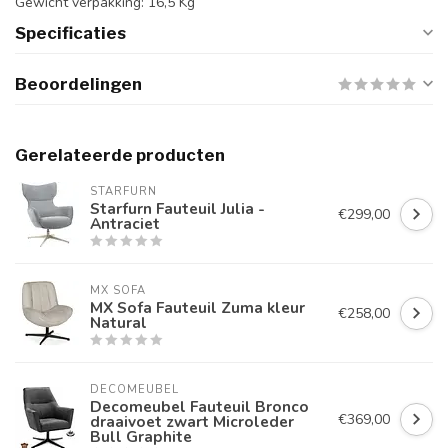
Gewicht verpakking: 16,5 Kg
Specificaties
Beoordelingen
Gerelateerde producten
STARFURN
Starfurn Fauteuil Julia -
€299,00
Antraciet
MX SOFA
MX Sofa Fauteuil Zuma kleur
€258,00
Natural
DECOMEUBEL
Decomeubel Fauteuil Bronco
€369,00
draaivoet zwart Microleder
Bull Graphite