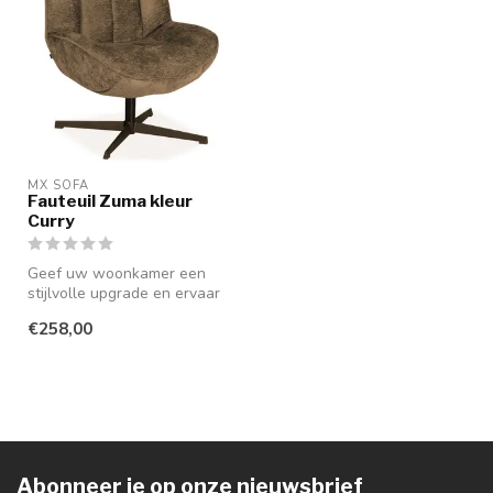
MX SOFA
Fauteuil Zuma kleur
Curry
Geef uw woonkamer een
stijlvolle upgrade en ervaar
ongekend comfort met de
€258,00
Zuma ...
Abonneer je op onze nieuwsbrief