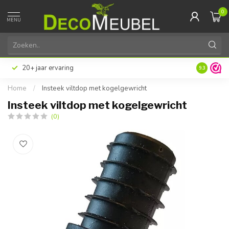
0
MENU
20+ jaar ervaring
9.3
Home
/
Insteek viltdop met kogelgewricht
Insteek viltdop met kogelgewricht
(0)