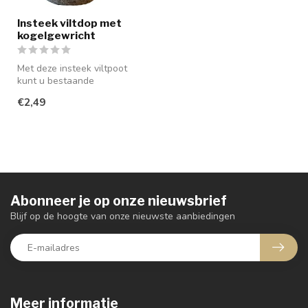
Insteek viltdop met
kogelgewricht
Met deze insteek viltpoot
kunt u bestaande
insteekdopjes vervangen
€2,49
door een vers...
Abonneer je op onze nieuwsbrief
Blijf op de hoogte van onze nieuwste aanbiedingen
Meer informatie