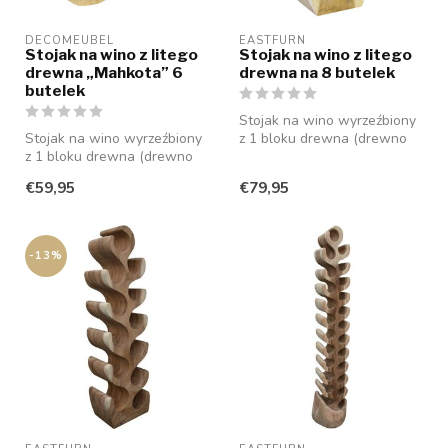
DECOMEUBEL
EASTFURN
Stojak na wino z litego
Stojak na wino z litego
drewna „Mahkota” 6
drewna na 8 butelek
butelek
Stojak na wino wyrzeźbiony
Stojak na wino wyrzeźbiony
z 1 bloku drewna (drewno
z 1 bloku drewna (drewno
suaar), który oferuje miejsc...
suaar), który oferuje miejsc...
€59,95
€79,95
-13%