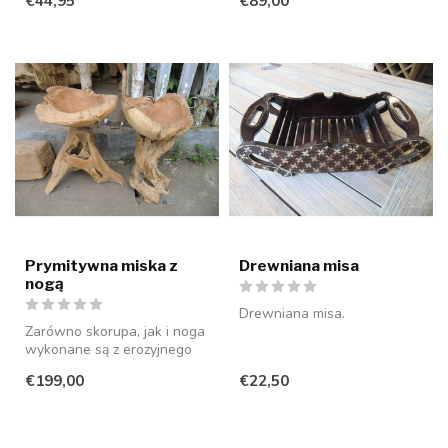
€44,95
€89,00
tekowego.
Prymitywna miska z
Drewniana misa
nogą
Drewniana misa.
Zarówno skorupa, jak i noga
wykonane są z erozyjnego
drewna tekowego. Dzięki
€199,00
€22,50
tem...