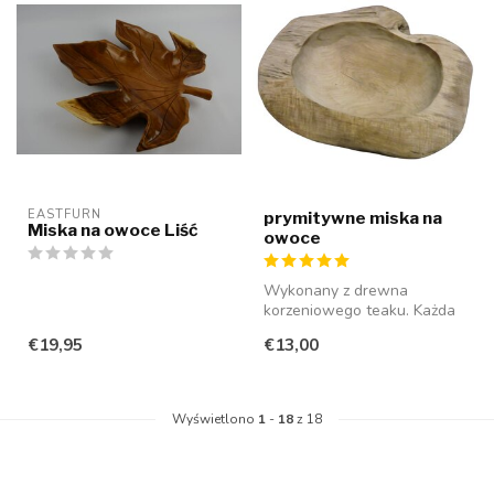
EASTFURN
prymitywne miska na
Miska na owoce Liść
owoce
Wykonany z drewna
korzeniowego teaku. Każda
miska ma niepowtarzalny
€19,95
€13,00
kształt.
Wyświetlono
1
-
18
z 18