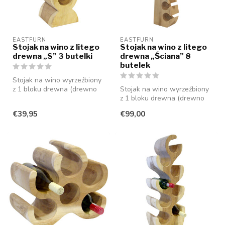
EASTFURN
EASTFURN
Stojak na wino z litego
Stojak na wino z litego
drewna „S” 3 butelki
drewna „Ściana” 8
butelek
Stojak na wino wyrzeźbiony
z 1 bloku drewna (drewno
Stojak na wino wyrzeźbiony
suaar), który oferuje miejsc...
z 1 bloku drewna (drewno
suaar), który oferuje miejsc...
€39,95
€99,00