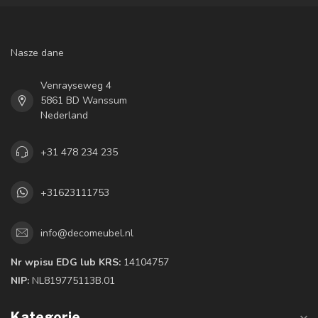
Nasze dane
Venrayseweg 4
5861 BD Wanssum
Nederland
+31 478 234 235
+31623111753
info@decomeubel.nl
Nr wpisu EDG lub KRS:
14104757
NIP:
NL819775113B.01
Kategorie