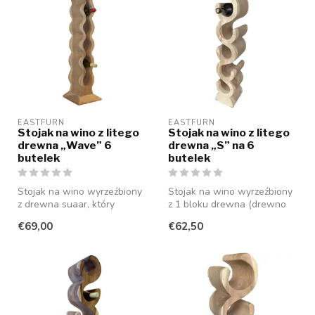
EASTFURN
EASTFURN
Stojak na wino z litego
Stojak na wino z litego
drewna „Wave” 6
drewna „S” na 6
butelek
butelek
Stojak na wino wyrzeźbiony
Stojak na wino wyrzeźbiony
z drewna suaar, który
z 1 bloku drewna (drewno
oferuje miejsce na 6 butelek
suaar), który oferuje miejsc...
€69,00
€62,50
(w...