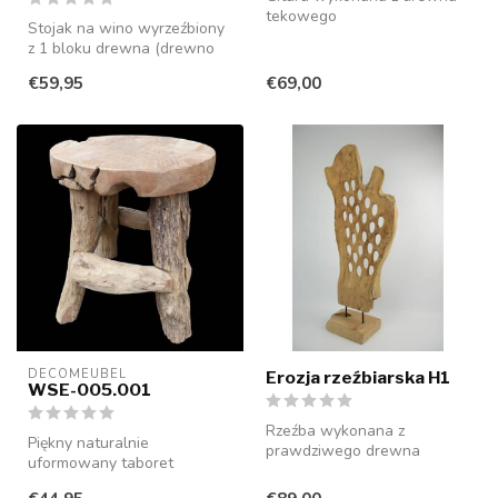
tekowego
Stojak na wino wyrzeźbiony
z 1 bloku drewna (drewno
suaar), który oferuje miejsc...
€59,95
€69,00
DECOMEUBEL
Erozja rzeźbiarska H1
WSE-005.001
Rzeźba wykonana z
Piękny naturalnie
prawdziwego drewna
uformowany taboret
teakowego. Nadaje się do
wykonany z drewna
użytku zarówno wew...