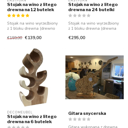
EASTFURN
EASTFURN
Stojak na wino z litego
Stojak na wino z litego
drewna na 12 butelek
drewna na 24 butelki
Stojak na wino wyrzeźbiony
Stojak na wino wyrzeźbiony
z 1 bloku drewna (drewno
z 1 bloku drewna (drewna
suaar), który może
suaar), który może
€139,00
€295,00
€159,00
pomieścić...
pomieścić...
DECOMEUBEL
Gitara snycerska
Stojak na wino z litego
drewna na 6 butelek
Gitara wykonana z drewna