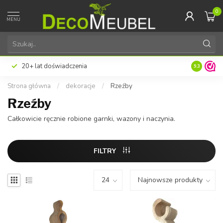
0
MENU
20+ lat doświadczenia
9.3
Strona główna
/
dekoracje
/
Rzeźby
Rzeźby
Całkowicie ręcznie robione garnki, wazony i naczynia.
FILTRY