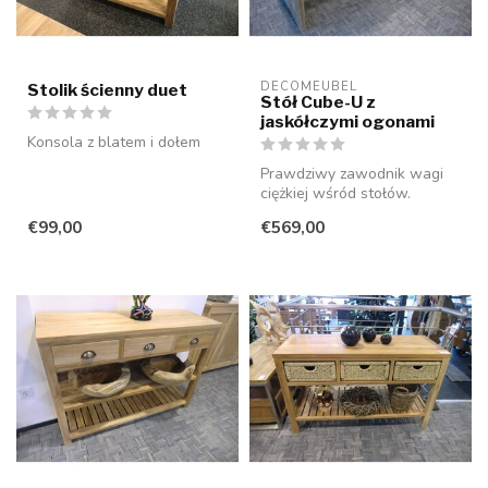
DECOMEUBEL
Stolik ścienny duet
Stół Cube-U z
jaskółczymi ogonami
Konsola z blatem i dołem
Prawdziwy zawodnik wagi
ciężkiej wśród stołów.
Zarówno nogi jak i blat
€99,00
€569,00
wykonane ...