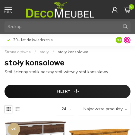
0
MENU
20+ lat doświadczenia
9.3
Strona główna
/
stoły
/
stoły konsolowe
stoły konsolowe
Stół ścienny stolik boczny stół witryny stół konsolowy
FILTRY
5%