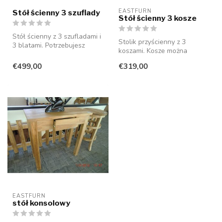
EASTFURN
Stół ścienny 3 szuflady
Stół ścienny 3 kosze
Stół ścienny z 3 szufladami i
Stolik przyścienny z 3
3 blatami. Potrzebujesz
koszami. Kosze można
innego rozmiaru? Nie ma pr...
wysuwać zarówno z przodu,
€499,00
€319,00
jak iz tył...
EASTFURN
stół konsolowy