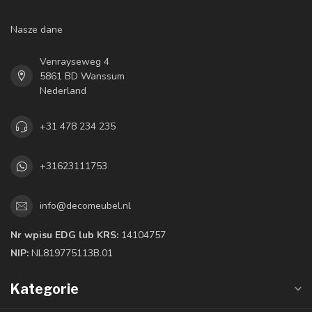
Nasze dane
Venrayseweg 4
5861 BD Wanssum
Nederland
+31 478 234 235
+31623111753
info@decomeubel.nl
Nr wpisu EDG lub KRS:
14104757
NIP:
NL819775113B.01
Kategorie