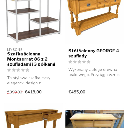
MYSONS
Stół ścienny GEORGE 4
Szafka ścienna
szuflady
Montserrat 86 z 2
szufladami i 3 półkami
Wykonany z litego drewna
teakowego. Przyciąga wzrok
Ta stylowa szafka łączy
do Twojego wnętrza.
elegancki design z
praktyczną przestrzenią do
€419,00
€495,00
€399,00
przechowyw...