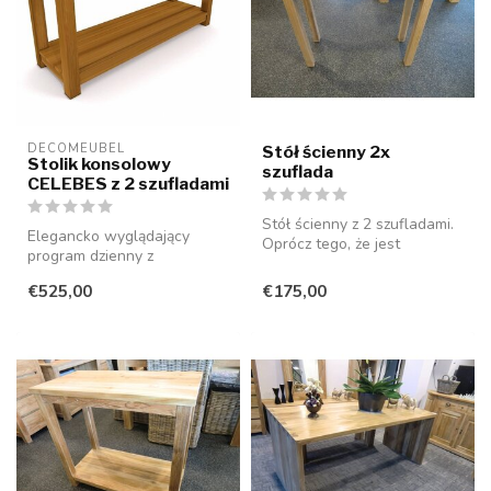
DECOMEUBEL
Stół ścienny 2x
Stolik konsolowy
szuflada
CELEBES z 2 szufladami
Stół ścienny z 2 szufladami.
Elegancko wyglądający
Oprócz tego, że jest
program dzienny z
stolikiem przyściennym,
szufladami i drzwiami bez
idealn...
€525,00
€175,00
uchwytów, wyko...