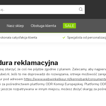
Nasz sklep
Obsługa klienta
SALE
skonała satysfakcja klienta
Specjalista od personalizac
dura reklamacyjna
ię zdarzyć, że coś nie pójdzie zgodnie z planem. Zalecamy, aby najpie
bel.nl
. Jeśli to nie doprowadzi do rozwiązania, istnieje możliwość zar
ur pod adresem
https://www.webwinkelkeur.nl/kennisbank/consumente
gi za pośrednictwem platformy ODR Komisji Europejskiej. Platformę 
t jeszcze rozpatrywana w innym miejscu, możesz złożyć skargę za pośre