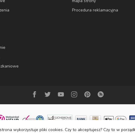
owe
mapa strony
zenia
Procedura reklamacyjna
nie
k
szkaniowe
strona wykorzystuje pliki cookies. Czy to akceptujesz? Czy to w porzą
© Copyright 2023 DecoMeubel ®