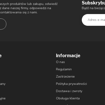
Subskrybu
 naszych produktów lub zakupu, odwiedź
Bądź na bieżąc
sz dane naszej firmy, odpowiedzi na
kontaktowania się z nami.
n
e
Informacje
O nas
Regulamin
Zastrzeżenie
iany
Polityka prywatności
Dostawa i zwroty
yjne
Obsługa klienta