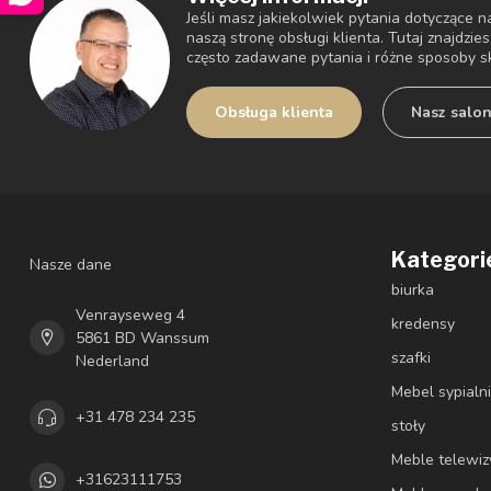
Jeśli masz jakiekolwiek pytania dotyczące
naszą stronę obsługi klienta. Tutaj znajdzie
często zadawane pytania i różne sposoby s
Obsługa klienta
Nasz salo
Kategori
Nasze dane
biurka
Venrayseweg 4
kredensy
5861 BD Wanssum
szafki
Nederland
Mebel sypialn
+31 478 234 235
stoły
Meble telewiz
+31623111753