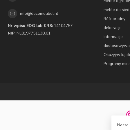
Meble ogrod
meble do sied
info@decomeubel.nl
Różnorodny
Nr wpisu EDG lub KRS:
14104757
dekoracje
NIP:
NL819775113B.01
Informacje
dostosowywa
Okazyjny kąci
Programy mie
Nasza 