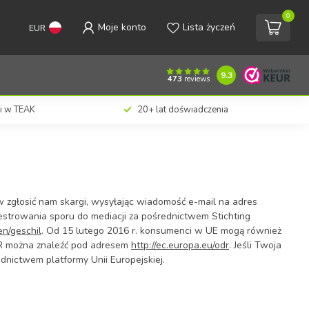
0
Moje konto
Lista życzeń
EUR
9.3
473
reviews
ji w TEAK
20+ lat doświadczenia
rw zgłosić nam skargi, wysyłając wiadomość e-mail na adres
ejestrowania sporu do mediacji za pośrednictwem Stichting
n/geschil
. Od 15 lutego 2016 r. konsumenci w UE mogą również
ODR można znaleźć pod adresem
http://ec.europa.eu/odr
. Jeśli Twoja
dnictwem platformy Unii Europejskiej.