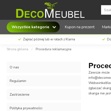
Wszystkie kategorie
Kupon na prezent
Marki
Zapłać później lub w ratach z Klarna
Do
Strona główna
/
Procedura reklamacyjna
Proce
O nas
Zawsze może s
info@decomeu
Regulamin
WebwinkelKe
zgłaszać skar
skarga nie jes
Zastrzeżenie
Polityka prywatności