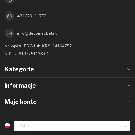
+31623111753
info@decomeubel.nl
Nr wpisu EDG lub KRS:
14104757
NIP:
NL819775113B.01
Kategorie
Informacje
Moje konto