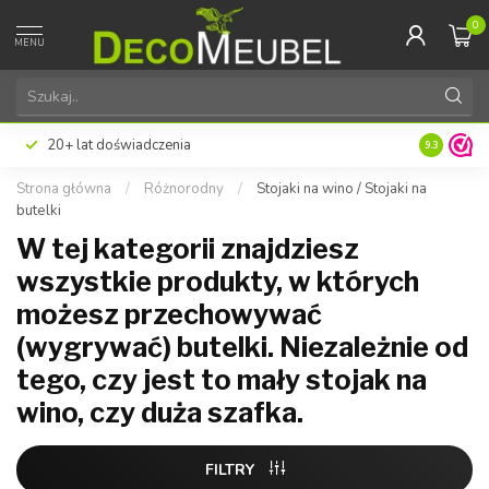
0
MENU
20+ lat doświadczenia
9.3
Strona główna
/
Różnorodny
/
Stojaki na wino / Stojaki na
butelki
W tej kategorii znajdziesz
wszystkie produkty, w których
możesz przechowywać
(wygrywać) butelki. Niezależnie od
tego, czy jest to mały stojak na
wino, czy duża szafka.
FILTRY