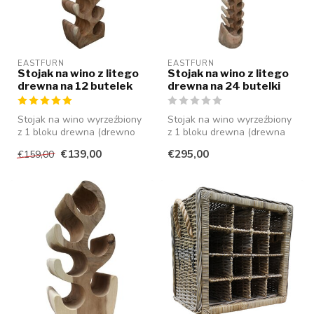
EASTFURN
EASTFURN
Stojak na wino z litego
Stojak na wino z litego
drewna na 12 butelek
drewna na 24 butelki
Stojak na wino wyrzeźbiony
Stojak na wino wyrzeźbiony
z 1 bloku drewna (drewno
z 1 bloku drewna (drewna
suaar), który może
suaar), który może
€139,00
€295,00
€159,00
pomieścić...
pomieścić...