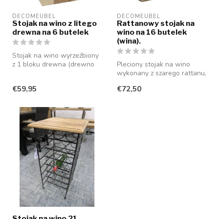
DECOMEUBEL
DECOMEUBEL
Stojak na wino z litego
Rattanowy stojak na
drewna na 6 butelek
wino na 16 butelek
(wina).
Stojak na wino wyrzeźbiony
z 1 bloku drewna (drewno
Pleciony stojak na wino
suaar), który oferuje miejsc...
wykonany z szarego rattanu,
z drewnianą ramą, dzięki
€59,95
€72,50
cze...
Stojak na wino 21