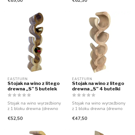
€69,00
€62,50
(w...
EASTFURN
EASTFURN
Stojak na wino z litego
Stojak na wino z litego
drewna „S” 5 butelek
drewna „S” 4 butelki
Stojak na wino wyrzeźbiony
Stojak na wino wyrzeźbiony
z 1 bloku drewna (drewno
z 1 bloku drewna (drewno
suaar), który oferuje miejsc...
suaar), który oferuje miejsc...
€52,50
€47,50