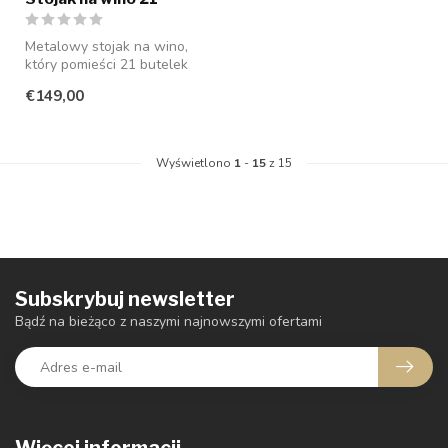
Metalowy stojak na wino,
który pomieści 21 butelek
wina, z drewnianym blatem.
€149,00
Wyświetlono
1
-
15
z 15
Subskrybuj newsletter
Bądź na bieżąco z naszymi najnowszymi ofertami