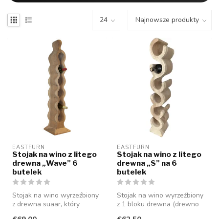
EASTFURN
EASTFURN
Stojak na wino z litego
Stojak na wino z litego
drewna „Wave” 6
drewna „S” na 6
butelek
butelek
Stojak na wino wyrzeźbiony
Stojak na wino wyrzeźbiony
z drewna suaar, który
z 1 bloku drewna (drewno
oferuje miejsce na 6 butelek
suaar), który oferuje miejsc...