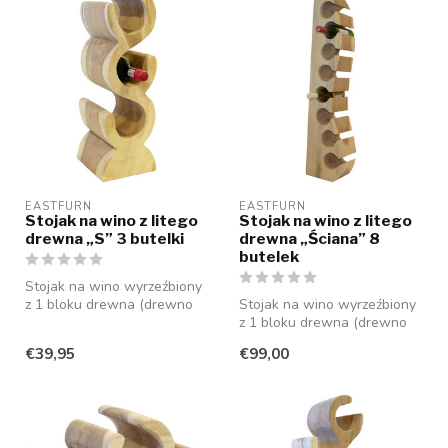
EASTFURN
EASTFURN
Stojak na wino z litego
Stojak na wino z litego
drewna „S” 3 butelki
drewna „Ściana” 8
butelek
Stojak na wino wyrzeźbiony
z 1 bloku drewna (drewno
Stojak na wino wyrzeźbiony
suaar), który oferuje miejsc...
z 1 bloku drewna (drewno
suaar), który oferuje miejsc...
€39,95
€99,00