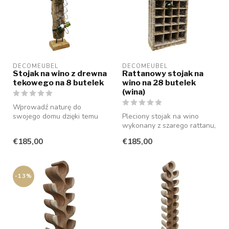
DECOMEUBEL
DECOMEUBEL
Stojak na wino z drewna
Rattanowy stojak na
tekowego na 8 butelek
wino na 28 butelek
(wina)
Wprowadź naturę do
swojego domu dzięki temu
Pleciony stojak na wino
pięknemu stojakowi na wino
wykonany z szarego rattanu,
wykonanem...
z drewnianą ramą, dzięki
€185,00
€185,00
cze...
-13%