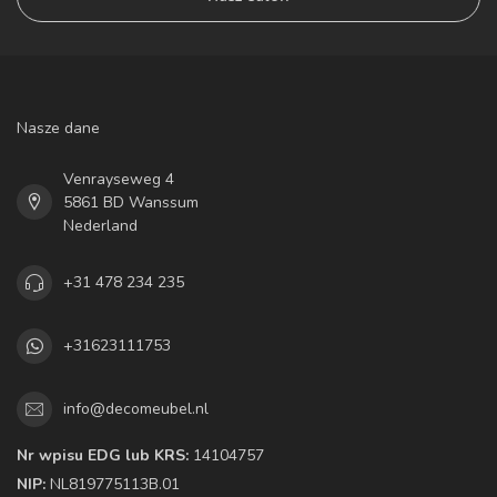
Nasze dane
Venrayseweg 4
5861 BD Wanssum
Nederland
+31 478 234 235
+31623111753
info@decomeubel.nl
Nr wpisu EDG lub KRS:
14104757
NIP:
NL819775113B.01