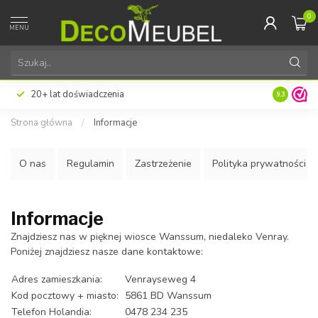
0
MENU
20+ lat doświadczenia
9.3
Strona główna
/
Informacje
O nas
Regulamin
Zastrzeżenie
Polityka prywatności
Informacje
Znajdziesz nas w pięknej wiosce Wanssum, niedaleko Venray.
Poniżej znajdziesz nasze dane kontaktowe:
Adres zamieszkania:
Venrayseweg 4
Kod pocztowy + miasto:
5861 BD Wanssum
Telefon Holandia:
0478 234 235