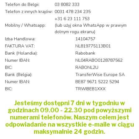
Telefon do Belgii:
03 8082 333
Telefon z innych krajów:
0031 478 234 235
+31 6 23 111 753
Mobilny / Whatsapp:
(lub użyj okna WhatsApp w prawym
dolnym rogu ekranu)
Izba Handlowa:
14104757
FAKTURA VAT:
NL819775113B01
Bank (Holandia):
Rabobank
Numer IBAN:
NL04RABO0128787562
BIC:
RABONL2U
Bank (Belgia):
TransferWise Europe SA
Numer IBAN:
BE87 9671 5222 5294
BIC:
TRWIBEB1XXX
Jesteśmy dostępni 7 dni w tygodniu w
godzinach 09.00 - 22.30 pod powyższymi
numerami telefonów. Naszym celem jest
odpowiadanie na wszystkie e-maile w ciągu
maksymalnie 24 godzin.