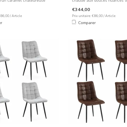
brun caramel chaleureuse
chaude aux douces nuances t
e...
€344,00
€86,00 / Article
Prix unitaire: €86,00 / Article
er
Comparer