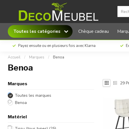
Toutes les catégories
Chèque cadeau
Marq
Payez ensuite ou en plusieurs fois avec Klarna
Ex
Accueil
/
Marques
/
Benoa
Benoa
29
Pr
Marques
Toutes les marques
Benoa
Matériel
Tissu (tous types)
(25)