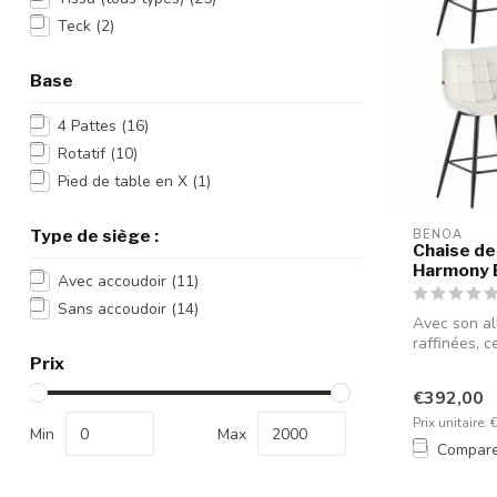
Teck
(2)
Base
4 Pattes
(16)
Rotatif
(10)
Pied de table en X
(1)
Type de siège :
BENOA
Chaise de
Harmony B
Avec accoudoir
(11)
Sans accoudoir
(14)
Avec son al
raffinées, c
Prix
€392,00
Prix unitaire: 
Min
Max
Compar