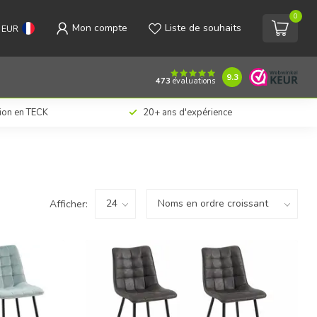
0
Mon compte
Liste de souhaits
EUR
9.3
473
évaluations
tion en TECK
20+ ans d'expérience
Afficher: