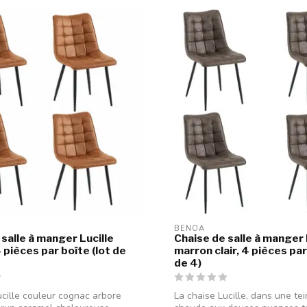
BENOA
salle à manger Lucille
Chaise de salle à manger 
 pièces par boîte (lot de
marron clair, 4 pièces par
de 4)
ucille couleur cognac arbore
La chaise Lucille, dans une te