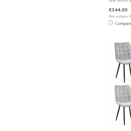
une teinte 
avec...
€344,00
Prix unitaire: 
Compar