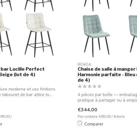
BENOA
 bar Lucille Perfect
Chaise de salle à manger L
eige (lot de 4)
Harmonie parfaite - Bleu c
de 4)
lure moderne et ses finitions
e tabouret de bar attire to...
4 pièces par boîte — emballa
pratique à partager ou à emport
€344,00
€98,00 /
Prix unitaire: €86,00 / Article
er
Comparer