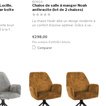
BENOA
ucille,
Chaise de salle à manger Noah
ar boîte
anthracite (lot de 2 chaises)
La chaise Noah allie un design moderne à
einte brun
un confort d'assise optimal. Grâce à se...
à la f...
€298,00
Prix unitaire: €149,00 / Article
Comparer