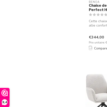
BENOA
Chaise de 
Perfect H
Cette chais
allie confor
€344,00
Prix unitaire: 
Compar
9,4