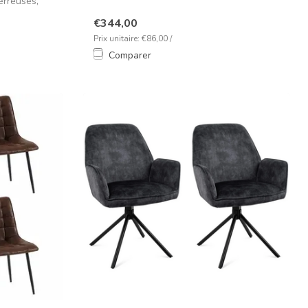
erreuses,
résolument m...
€344,00
Prix unitaire: €86,00 /
Comparer