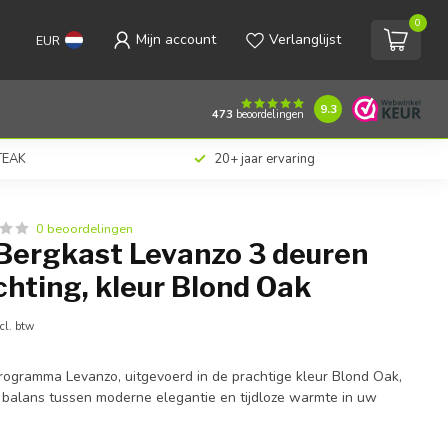
0
Mijn account
Verlanglijst
EUR
€1.515,00
Toevoegen aan winkelwagen
Incl. btw
9.3
473
beoordelingen
 TEAK
20+ jaar ervaring
0 beoordelingen
Bergkast Levanzo 3 deuren
chting, kleur Blond Oak
cl. btw
gramma Levanzo, uitgevoerd in de prachtige kleur Blond Oak,
 balans tussen moderne elegantie en tijdloze warmte in uw