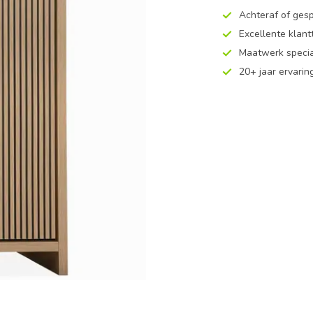
Achteraf of ges
Excellente klan
Maatwerk specia
20+ jaar ervarin