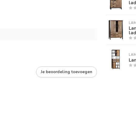
la
LA
Lam
lad
LA
La
Je beoordeling toevoegen