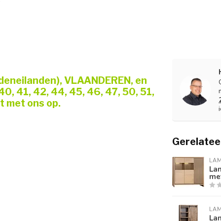
addeneilanden), VLAANDEREN, en
, 41, 42, 44, 45, 46, 47, 50, 51,
t met ons op.
Gerelatee
LA
La
met
LA
Lam