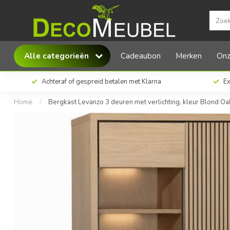
Lamulux Bergkast Levanzo 3 deuren met verli
Alle categorieën
Cadeaubon
Merken
Onz
Achteraf of gespreid betalen met Klarna
Ex
Home
/
Bergkast Levanzo 3 deuren met verlichting, kleur Blond Oa