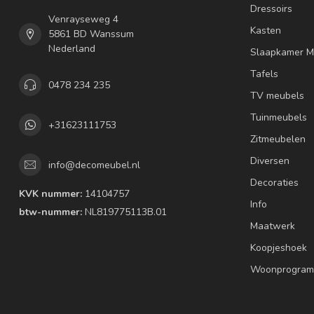
Dressoirs
Venrayseweg 4
Kasten
5861 BD Wanssum
Nederland
Slaapkamer M
Tafels
0478 234 235
TV meubels
Tuinmeubels
+31623111753
Zitmeubelen
Diversen
info@decomeubel.nl
Decoraties
KVK nummer:
14104757
Info
btw-nummer:
NL819775113B.01
Maatwerk
Koopjeshoek
Woonprogram