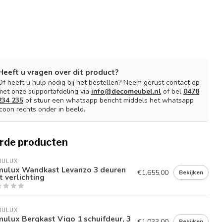
Heeft u vragen over dit product?
Of heeft u hulp nodig bij het bestellen? Neem gerust contact op
met onze supportafdeling via
info@decomeubel.nl
of bel
0478
234 235
of stuur een whatsapp bericht middels het whatsapp
icoon rechts onder in beeld.
rde producten
MULUX
mulux Wandkast Levanzo 3 deuren
€1.655,00
Bekijken
 verlichting
MULUX
ulux Bergkast Vigo 1 schuifdeur, 3
€1.033,00
Bekijken