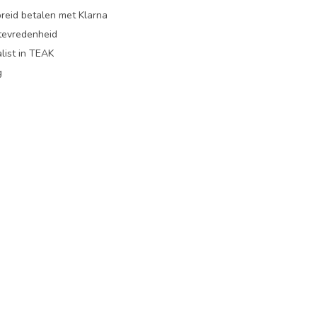
preid betalen met Klarna
ttevredenheid
list in TEAK
g