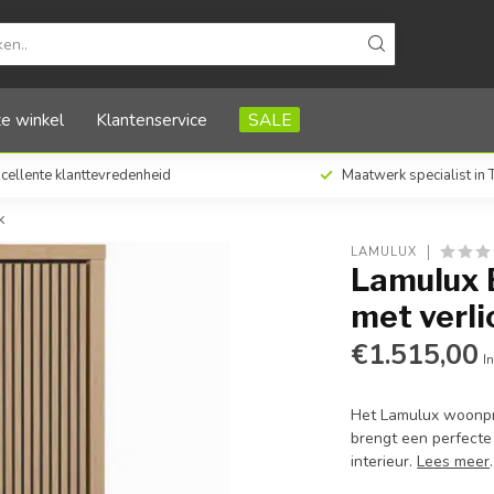
chting, kleur Blond Oak
e winkel
Klantenservice
SALE
cellente klanttevredenheid
Maatwerk specialist in
k
LAMULUX
Lamulux 
met verli
€1.515,00
In
Het Lamulux woonpro
brengt een perfecte
interieur.
Lees meer
.