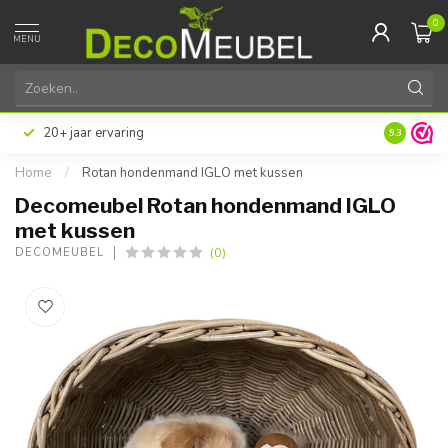
0
MENU
20+ jaar ervaring
9.3
Home
/
Rotan hondenmand IGLO met kussen
Decomeubel Rotan hondenmand IGLO
met kussen
(0)
DECOMEUBEL