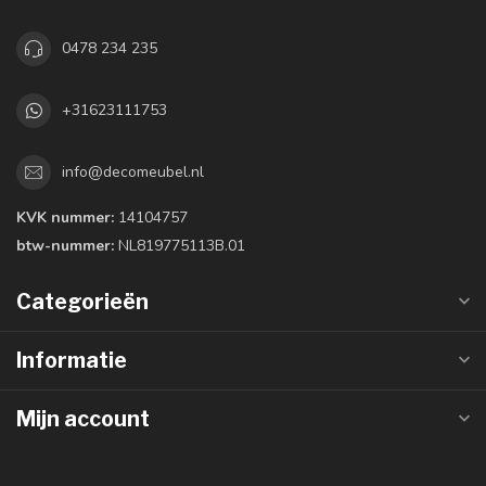
0478 234 235
+31623111753
info@decomeubel.nl
KVK nummer:
14104757
btw-nummer:
NL819775113B.01
Categorieën
Informatie
Mijn account