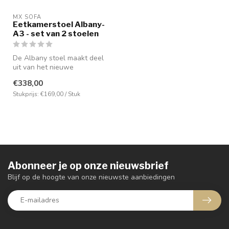
MX SOFA
Eetkamerstoel Albany-
A3 - set van 2 stoelen
De Albany stoel maakt deel
uit van het nieuwe
stoelenconcept van MX Sofa
€338,00
en hee...
Stukprijs: €169,00 / Stuk
Abonneer je op onze nieuwsbrief
Blijf op de hoogte van onze nieuwste aanbiedingen