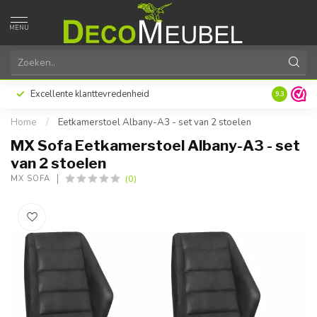
MENU
Excellente klanttevredenheid
Maatwerk s
9.3
Home
/
Eetkamerstoel Albany-A3 - set van 2 stoelen
MX Sofa Eetkamerstoel Albany-A3 - set
van 2 stoelen
(0)
MX SOFA