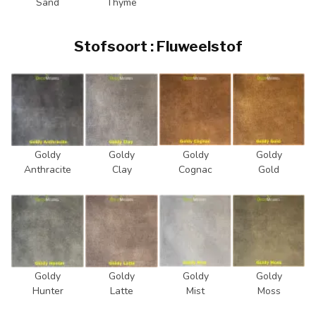
Sand
Thyme
Stofsoort : Fluweelstof
Goldy
Goldy
Goldy
Goldy
Anthracite
Clay
Cognac
Gold
Goldy
Goldy
Goldy
Goldy
Hunter
Latte
Mist
Moss