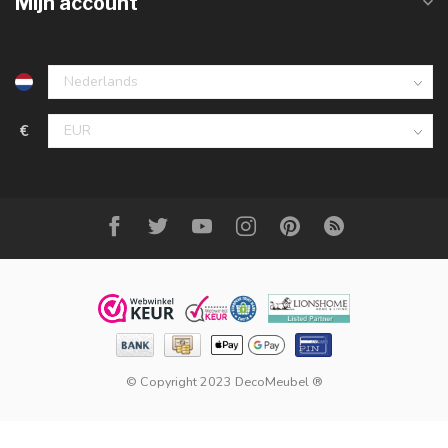
Mijn account
€
© Copyright 2023 DecoMeubel ®