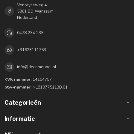
Venrayseweg 4
5861 BD Wanssum
Nederland
0478 234 235
+31623111753
info@decomeubel.nl
KVK nummer:
14104757
btw-nummer:
NL819775113B.01
Categorieën
Informatie