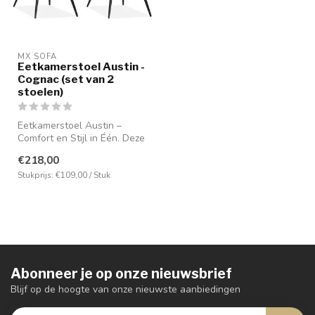
MX SOFA
Eetkamerstoel Austin -
Cognac (set van 2
stoelen)
Eetkamerstoel Austin –
Comfort en Stijl in Één. Deze
elegante stoel is bekleed
€218,00
m...
Stukprijs: €109,00 / Stuk
Abonneer je op onze nieuwsbrief
Blijf op de hoogte van onze nieuwste aanbiedingen