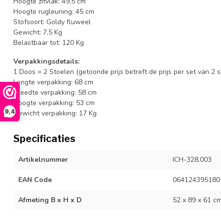
Hoogte zitvlak: 49,5 cm
Hoogte rugleuning: 45 cm
Stofsoort: Goldy fluweel
Gewicht: 7,5 Kg
Belastbaar tot: 120 Kg
Verpakkingsdetails:
1 Doos = 2 Stoelen (getoonde prijs betreft de prijs per set van 2 
Lengte verpakking: 68 cm
Breedte verpakking: 58 cm
Hoogte verpakking: 53 cm
9,4
Gewicht verpakking: 17 Kg
Specificaties
Artikelnummer
ICH-328.003
EAN Code
064124395180
Afmeting B x H x D
52 x 89 x 61 c