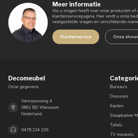
Meer informatie
Als u vragen heeft over onze producten of
klantenservicepagina. Hier vindt u onze be
veelgestelde vragen en verschillende mani
Klantenservice
Onze show
Decomeubel
Categori
Onze gegevens
Bureau's
Dressoirs
Venrayseweg 4
Kasten
5861 BD Wanssum
Nederland
Slaapkamer M
Tafels
0478 234 235
TV meubels