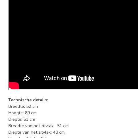
Technische details:
Breedte: 52 cm
Hoogte: 89 cm
Diepte: 61 cm
Breedte van het zitvlak: 51 cm
Diepte van het zitvlak: 48 cm