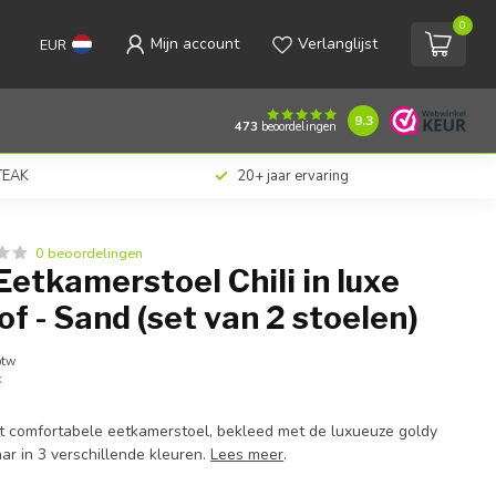
0
Mijn account
Verlanglijst
EUR
€258,00
Toevoegen aan winkelwagen
Incl. btw
9.3
473
beoordelingen
 TEAK
20+ jaar ervaring
0 beoordelingen
etkamerstoel Chili in luxe
of - Sand (set van 2 stoelen)
btw
k
rst comfortabele eetkamerstoel, bekleed met de luxueuze goldy
ar in 3 verschillende kleuren.
Lees meer
.