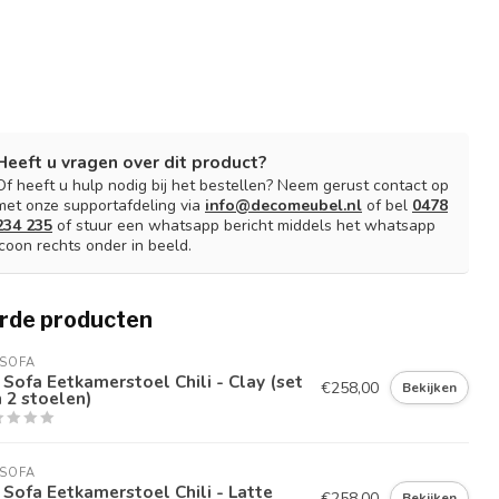
Heeft u vragen over dit product?
Of heeft u hulp nodig bij het bestellen? Neem gerust contact op
met onze supportafdeling via
info@decomeubel.nl
of bel
0478
234 235
of stuur een whatsapp bericht middels het whatsapp
icoon rechts onder in beeld.
rde producten
SOFA
Sofa Eetkamerstoel Chili - Clay (set
€258,00
Bekijken
 2 stoelen)
SOFA
Sofa Eetkamerstoel Chili - Latte
€258,00
Bekijken