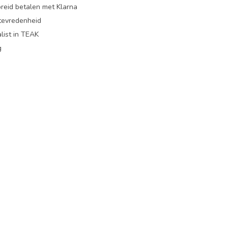
preid betalen met Klarna
ttevredenheid
list in TEAK
g