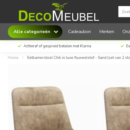
MX Sofa Eetkamerstoel Chili in luxe fluweelsto
Alle categorieën
Cadeaubon
Merken
Onz
Achteraf of gespreid betalen met Klarna
Ex
Home
/
Eetkamerstoel Chili in luxe fluweelstof - Sand (set van 2 st