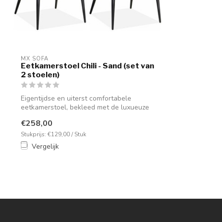
MX SOFA
Eetkamerstoel Chili - Sand (set van
2 stoelen)
Eigentijdse en uiterst comfortabele
eetkamerstoel, bekleed met de luxueuze
goldy...
€258,00
Stukprijs: €129,00 / Stuk
Vergelijk