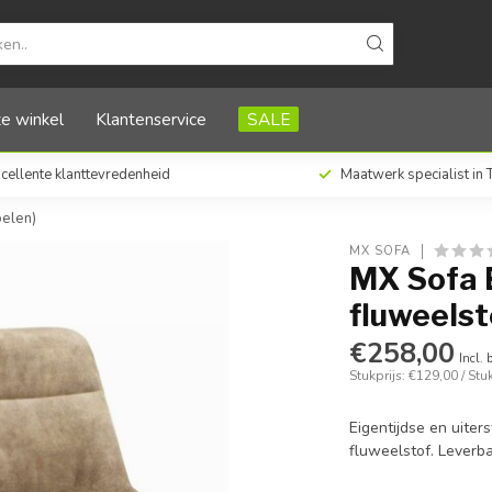
f - Sand (set van 2 stoelen)
e winkel
Klantenservice
SALE
cellente klanttevredenheid
Maatwerk specialist in
oelen)
MX SOFA
MX Sofa E
fluweelst
€258,00
Incl. 
Stukprijs: €129,00 / Stu
Eigentijdse en uite
fluweelstof. Leverba