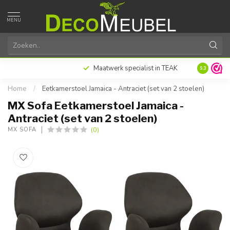
MENU
Achteraf of gespreid betalen met Klarna
Excellente
9.3
Home
/
Eetkamerstoel Jamaica - Antraciet (set van 2 stoelen)
MX Sofa Eetkamerstoel Jamaica -
Antraciet (set van 2 stoelen)
(0)
MX SOFA