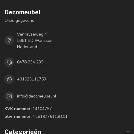
Decomeubel
Onze gegevens
Venrayseweg 4
5861 BD Wanssum
Nederland
0478 234 235
+31623111753
info@decomeubel.nl
KVK nummer:
14104757
btw-nummer:
NL819775113B.01
Categorieën