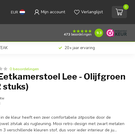
0
Mijn account
Verlanglijst
EUR
€238,00
Toevoegen aan winkelwagen
Incl. btw
9.3
473
beoordelingen
 TEAK
20+ jaar ervaring
0 beoordelingen
etkamerstoel Lee - Olijfgroen
2 stuks)
btw
k
n de kleur heeft een zeer comfortabele zitpositie door de
wel zitvlak als rugleuning. Mooi retro-design met zwart metalen
 3 verschillende kleuren stof, dus voor ieder interieur de ju...