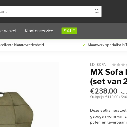
van 2 stuks)
e winkel
Klantenservice
SALE
cellente klanttevredenheid
Maatwerk specialist in
MX SOFA
MX Sofa E
(set van 
€238,00
Incl. 
Stukprijs: €119,00 / Stu
Deze eetkamerstoel i
gebogen vorm van zo
poten en leverbaar in