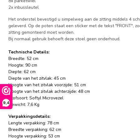
8x parketwiel
2x inbussleutel
Het onderstel bevestigd u simpelweg aan de zitting middels 4 sch
geleverd. Op de poten staat een sticker met de tekst "FRONT", zo
zitting gemonteerd moet worden.
Bij normaal gebruik behoeft deze stoel geen onderhoud.
Technische Details:
Breedte: 52 cm
Hoogte: 90 cm
Diepte: 62 cm
Diepte van het zitvlak: 45
cm
Hoogte van het zitvlak voorzijde: 51 cm
Hoogte van het zitvlak achterzijde: 48 cm
Stofsoort: Softyl Microvezel
9,4
Gewicht: 7,6 Kg
Verpakkingsdetails:
Lengte verpakking: 78 cm
Breedte verpakking: 62 cm
Hoogte verpakking: 53 cm