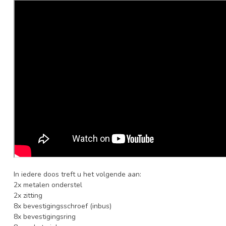
In iedere doos treft u het volgende aan:
2x metalen onderstel
2x zitting
8x bevestigingsschroef (inbus)
8x bevestigingsring