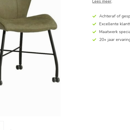
Lees meer
.
Achteraf of ges
Excellente klan
Maatwerk specia
20+ jaar ervarin