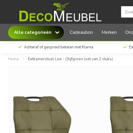
MX Sofa Eetkamerstoel Lee - Olijfgroen (set 
Alle categorieën
Cadeaubon
Merken
Onz
Achteraf of gespreid betalen met Klarna
Ex
Home
/
Eetkamerstoel Lee - Olijfgroen (set van 2 stuks)