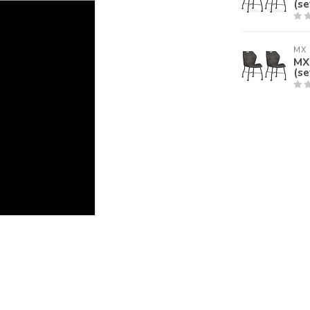
(se
MX 
MX 
(se