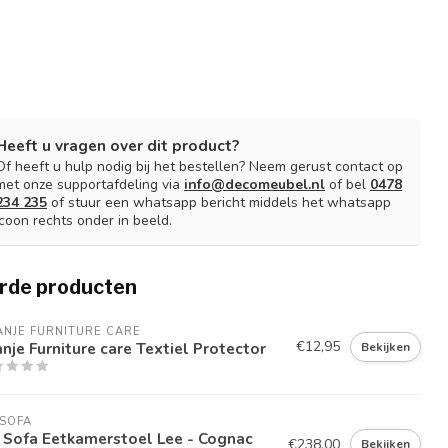
Heeft u vragen over dit product?
Of heeft u hulp nodig bij het bestellen? Neem gerust contact op
met onze supportafdeling via
info@decomeubel.nl
of bel
0478
234 235
of stuur een whatsapp bericht middels het whatsapp
icoon rechts onder in beeld.
rde producten
NJE FURNITURE CARE
€12,95
nje Furniture care Textiel Protector
Bekijken
SOFA
 Sofa Eetkamerstoel Lee - Cognac
€238,00
Bekijken