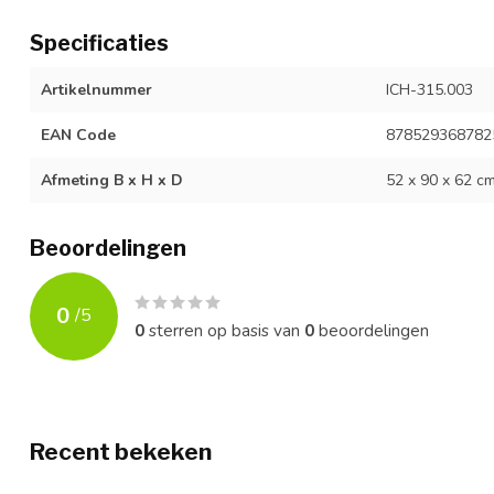
Specificaties
Artikelnummer
ICH-315.003
EAN Code
878529368782
Afmeting B x H x D
52 x 90 x 62 c
Beoordelingen
0
/
5
0
sterren op basis van
0
beoordelingen
Recent bekeken