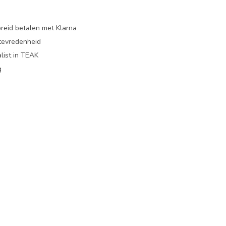
preid betalen met Klarna
ttevredenheid
list in TEAK
g