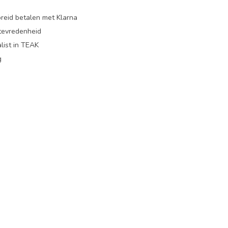
preid betalen met Klarna
ttevredenheid
list in TEAK
g