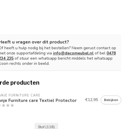
Heeft u vragen over dit product?
Of heeft u hulp nodig bij het bestellen? Neem gerust contact op
met onze supportafdeling via
info@decomeubel.nl
of bel
0478
234 235
of stuur een whatsapp bericht middels het whatsapp
icoon rechts onder in beeld.
rde producten
NJE FURNITURE CARE
€12,95
nje Furniture care Textiel Protector
Bekijken
Stof
(118)