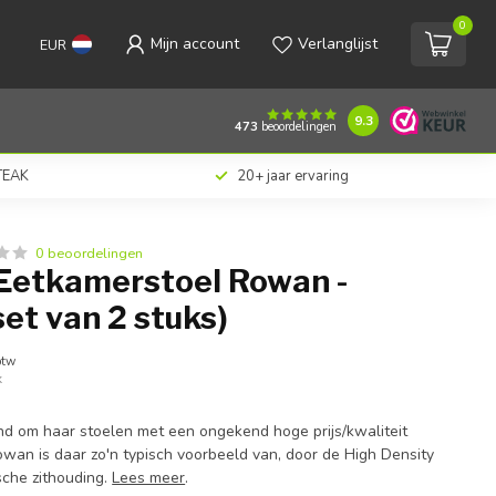
0
Mijn account
Verlanglijst
EUR
€299,00
Toevoegen aan winkelwagen
Incl. btw
9.3
473
beoordelingen
 TEAK
20+ jaar ervaring
0 beoordelingen
Eetkamerstoel Rowan -
set van 2 stuks)
btw
k
d om haar stoelen met een ongekend hoge prijs/kwaliteit
owan is daar zo'n typisch voorbeeld van, door de High Density
sche zithouding.
Lees meer
.