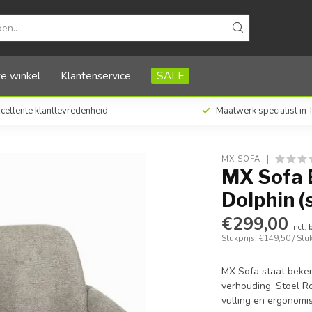
van 2 stuks)
e winkel
Klantenservice
SALE
cellente klanttevredenheid
Maatwerk specialist in
MX SOFA
MX Sofa 
Dolphin (
€299,00
Incl. 
Stukprijs: €149,50 / Stu
MX Sofa staat beken
verhouding. Stoel R
vulling en ergonomi