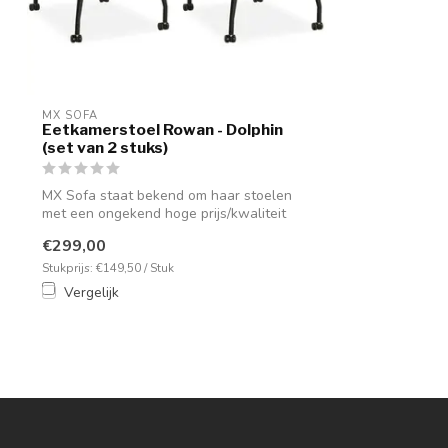
MX SOFA
Eetkamerstoel Rowan - Dolphin
(set van 2 stuks)
MX Sofa staat bekend om haar stoelen
met een ongekend hoge prijs/kwaliteit
verho...
€299,00
Stukprijs: €149,50 / Stuk
Vergelijk