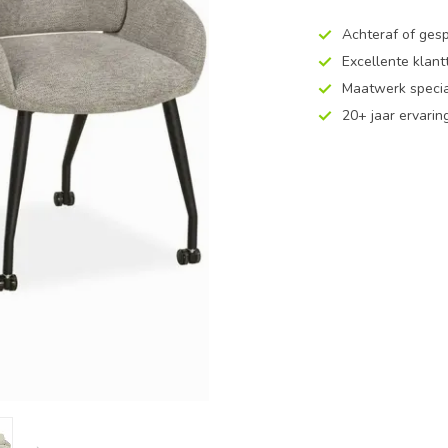
Achteraf of ges
Excellente klan
Maatwerk specia
20+ jaar ervarin