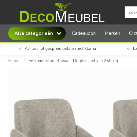
MX Sofa Eetkamerstoel Rowan - Dolphin (set 
Alle categorieën
Cadeaubon
Merken
Onz
Achteraf of gespreid betalen met Klarna
Ex
Home
/
Eetkamerstoel Rowan - Dolphin (set van 2 stuks)