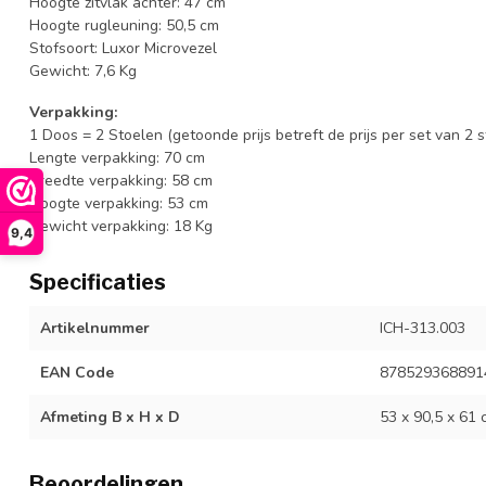
Hoogte zitvlak achter: 47 cm
Hoogte rugleuning: 50,5 cm
Stofsoort: Luxor Microvezel
Gewicht: 7,6 Kg
Verpakking:
1 Doos = 2 Stoelen (getoonde prijs betreft de prijs per set van 2 
Lengte verpakking: 70 cm
Breedte verpakking: 58 cm
Hoogte verpakking: 53 cm
Gewicht verpakking: 18 Kg
9,4
Specificaties
Artikelnummer
ICH-313.003
EAN Code
878529368891
Afmeting B x H x D
53 x 90,5 x 61 
Beoordelingen