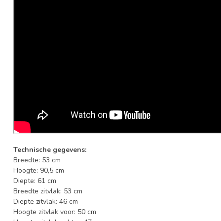
Technische gegevens:
Breedte: 53 cm
Hoogte: 90,5 cm
Diepte: 61 cm
Breedte zitvlak: 53 cm
Diepte zitvlak: 46 cm
Hoogte zitvlak voor: 50 cm