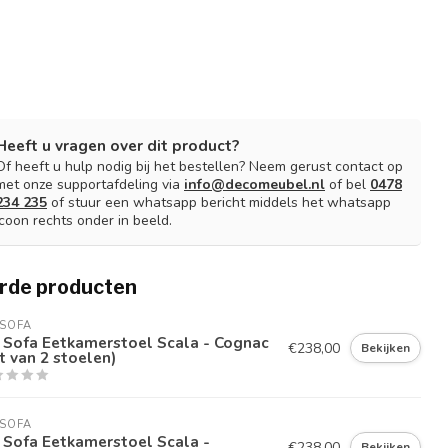
Heeft u vragen over dit product?
Of heeft u hulp nodig bij het bestellen? Neem gerust contact op
met onze supportafdeling via
info@decomeubel.nl
of bel
0478
234 235
of stuur een whatsapp bericht middels het whatsapp
icoon rechts onder in beeld.
rde producten
SOFA
 Sofa Eetkamerstoel Scala - Cognac
€238,00
Bekijken
t van 2 stoelen)
SOFA
 Sofa Eetkamerstoel Scala -
€238,00
Bekijken