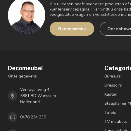
Als u vragen heeft over onze producten of
klantenservicepagina. Hier vindt u onze be
veelgestelde vragen en verschillende mani
Klantenservice
Onze show
Decomeubel
Categori
Onze gegevens
Bureau's
Dressoirs
Venrayseweg 4
Kasten
5861 BD Wanssum
Nederland
Slaapkamer M
Tafels
0478 234 235
TV meubels
Tuinmeubels