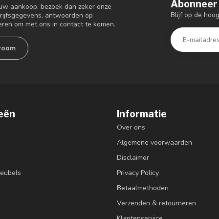
Abonneer 
 uw aankoop, bezoek dan zeker onze
Blijf op de ho
drijfsgegevens, antwoorden op
eren om met ons in contact te komen.
room
eën
Informatie
Over ons
Algemene voorwaarden
Disclaimer
eubels
Privacy Policy
Betaalmethoden
Verzenden & retourneren
Klantenservice