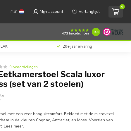
0
Mijn account
Verlanglijst
EUR
€238,00
Toevoegen aan winkelwagen
Incl. btw
9.3
473
beoordelingen
 TEAK
20+ jaar ervaring
0 beoordelingen
Eetkamerstoel Scala luxor
ss (set van 2 stoelen)
btw
k
el met een zeer hoog zitcomfort. Bekleed met de microvezel
erbaar in de kleuren Cognac, Antraciet, en Moss. Voorzien van
t.
Lees meer
.