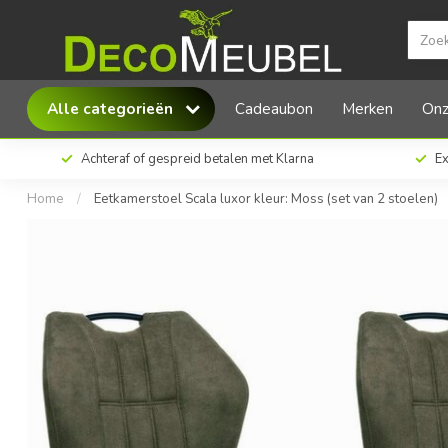
MX Sofa Eetkamerstoel Scala luxor kleur: Mos
Alle categorieën
Cadeaubon
Merken
Onz
Achteraf of gespreid betalen met Klarna
Ex
Home
/
Eetkamerstoel Scala luxor kleur: Moss (set van 2 stoelen)