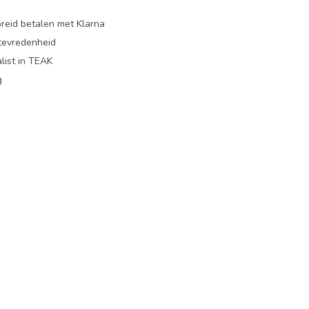
preid betalen met Klarna
ttevredenheid
list in TEAK
g