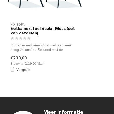
MX SOFA
Eetkamerstoel Scala - Moss (set
van 2 stoelen)
Moderne eetkamerstoel met een zeer
hoog zitcomfort. Bekleed met de
microvezel st...
€238,00
Stukprijs: €119,00 / Stuk
Vergelijk
Meer informatie