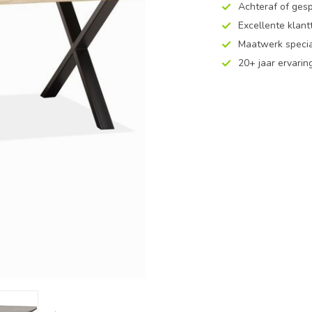
Achteraf of ges
Excellente klan
Maatwerk specia
20+ jaar ervarin