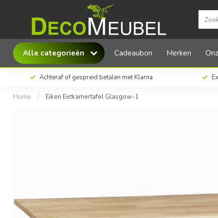
Eiken Eetkamertafel Glasgow-1
Alle categorieën
Cadeaubon
Merken
Onz
Achteraf of gespreid betalen met Klarna
Ex
Home
/
Eiken Eetkamertafel Glasgow-1