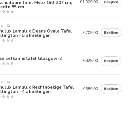
€1.009,00
schuifbare tafel Mylo 150-207 cm,
Bekijken
eedte 85 cm
MULUX
mulux Lamulux Deens Ovale Tafel
€709,00
Bekijken
lington - 5 afmetingen
ken Eetkamertafel Glasgow-2
€829,00
Bekijken
MULUX
mulux Lamulux Rechthoekige Tafel
€689,00
Bekijken
lington - 4 afmetingen