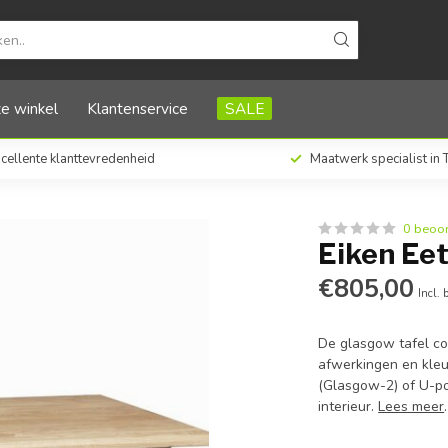
e winkel
Klantenservice
SALE
cellente klanttevredenheid
Maatwerk specialist in
0 beoo
Eiken Ee
€805,00
Incl. 
De glasgow tafel co
afwerkingen en kleu
(Glasgow-2) of U-po
interieur.
Lees meer
.