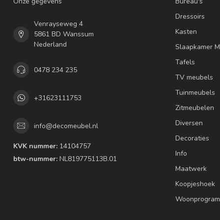
Onze gegevens
Bureau's
Dressoirs
Venrayseweg 4
Kasten
5861 BD Wanssum
Nederland
Slaapkamer M
Tafels
0478 234 235
TV meubels
Tuinmeubels
+31623111753
Zitmeubelen
Diversen
info@decomeubel.nl
Decoraties
KVK nummer:
14104757
Info
btw-nummer:
NL819775113B.01
Maatwerk
Koopjeshoek
Woonprogram