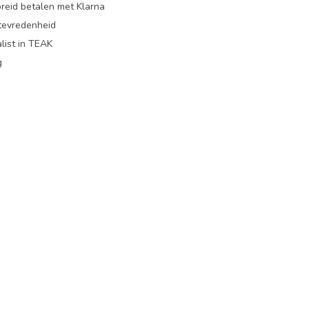
preid betalen met Klarna
ttevredenheid
list in TEAK
g