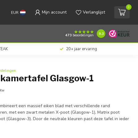
0
Mijn account
Verlanglijst
EUR
€805,00
Toevoegen aan winkelwagen
Incl. btw
9.3
473
beoordelingen
 TEAK
20+ jaar ervaring
rdelingen
tkamertafel Glasgow-1
btw
mbineert een massief eiken blad met verschillende rand
ren, met een zwart metalen X-poot (Glasgow-1), Matrix poot
ot (Glasgow-3). Door de neutrale kleuren past deze tafel in ieder