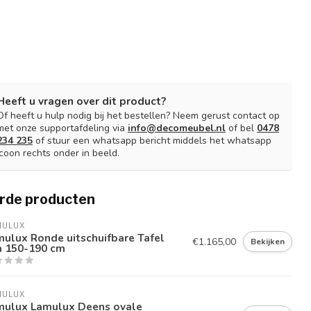
Heeft u vragen over dit product?
Of heeft u hulp nodig bij het bestellen? Neem gerust contact op
met onze supportafdeling via
info@decomeubel.nl
of bel
0478
234 235
of stuur een whatsapp bericht middels het whatsapp
icoon rechts onder in beeld.
rde producten
MULUX
ulux Ronde uitschuifbare Tafel
€1.165,00
Bekijken
a 150-190 cm
MULUX
mulux Lamulux Deens ovale