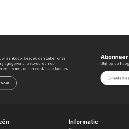
Abonneer 
 uw aankoop, bezoek dan zeker onze
Blijf op de ho
drijfsgegevens, antwoorden op
eren om met ons in contact te komen.
room
eën
Informatie