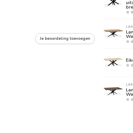
uit
br
LA
La
Wel
Je beoordeling toevoegen
Ei
LA
La
Wel