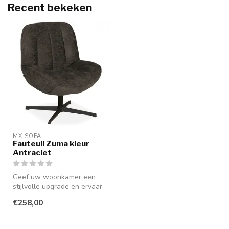
Recent bekeken
MX SOFA
Fauteuil Zuma kleur
Antraciet
Geef uw woonkamer een
stijlvolle upgrade en ervaar
ongekend comfort met de
€258,00
Zuma ...