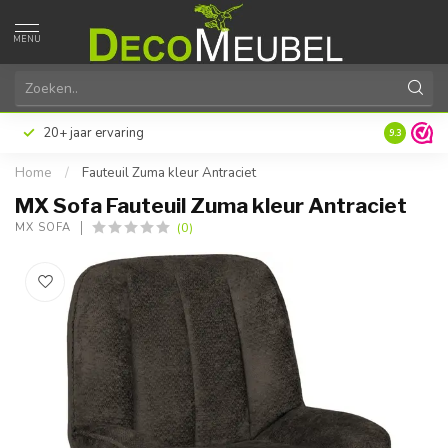
MENU
Excellente klanttevredenheid
Maatwerk s
9.3
Home
/
Fauteuil Zuma kleur Antraciet
MX Sofa Fauteuil Zuma kleur Antraciet
(0)
MX SOFA