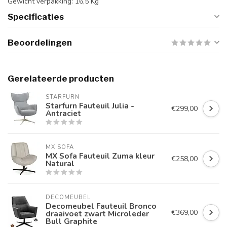
Gewicht verpakking: 16,5 Kg
Specificaties
Beoordelingen
Gerelateerde producten
STARFURN
Starfurn Fauteuil Julia -
€299,00
Antraciet
MX SOFA
MX Sofa Fauteuil Zuma kleur
€258,00
Natural
DECOMEUBEL
Decomeubel Fauteuil Bronco
€369,00
draaivoet zwart Microleder
Bull Graphite