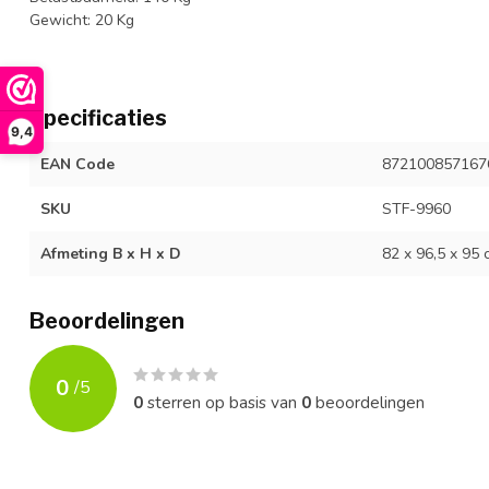
Gewicht: 20 Kg
Specificaties
9,4
EAN Code
872100857167
SKU
STF-9960
Afmeting B x H x D
82 x 96,5 x 95 
Beoordelingen
0
/
5
0
sterren op basis van
0
beoordelingen