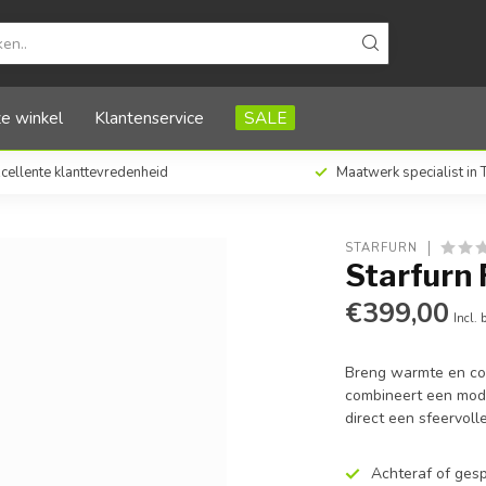
e winkel
Klantenservice
SALE
cellente klanttevredenheid
Maatwerk specialist in
STARFURN
Starfurn 
€399,00
Incl. 
Breng warmte en com
combineert een mode
direct een sfeervoll
Achteraf of ges