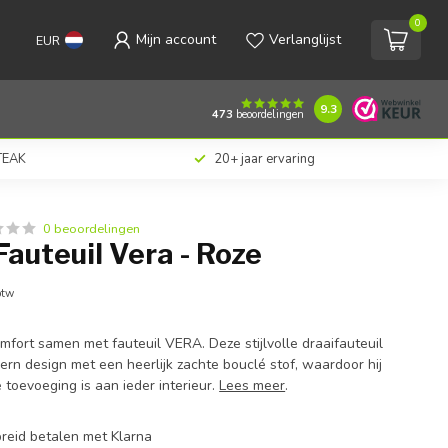
0
Mijn account
Verlanglijst
EUR
€399,00
Toevoegen aan winkelwagen
Incl. btw
9.3
473
beoordelingen
 TEAK
20+ jaar ervaring
0 beoordelingen
Fauteuil Vera - Roze
btw
fort samen met fauteuil VERA. Deze stijlvolle draaifauteuil
rn design met een heerlijk zachte bouclé stof, waardoor hij
e toevoeging is aan ieder interieur.
Lees meer
.
preid betalen met Klarna