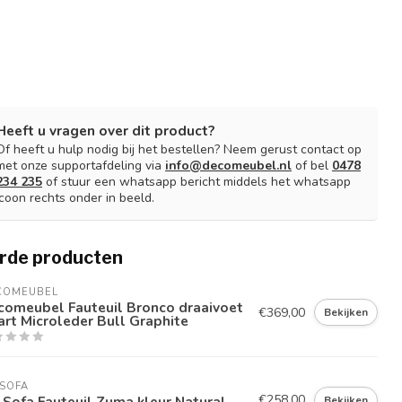
Heeft u vragen over dit product?
Of heeft u hulp nodig bij het bestellen? Neem gerust contact op
met onze supportafdeling via
info@decomeubel.nl
of bel
0478
234 235
of stuur een whatsapp bericht middels het whatsapp
icoon rechts onder in beeld.
rde producten
COMEUBEL
comeubel Fauteuil Bronco draaivoet
€369,00
Bekijken
rt Microleder Bull Graphite
SOFA
€258,00
Sofa Fauteuil Zuma kleur Natural
Bekijken