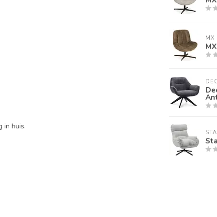
MX 
MX 
DE
De
Ant
 in huis.
ST
Sta