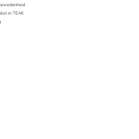
ttevredenheid
list in TEAK
g