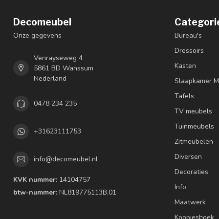
Decomeubel
Categori
Onze gegevens
Bureau's
Dressoirs
Venrayseweg 4
Kasten
5861 BD Wanssum
Nederland
Slaapkamer M
Tafels
0478 234 235
TV meubels
Tuinmeubels
+31623111753
Zitmeubelen
Diversen
info@decomeubel.nl
Decoraties
KVK nummer:
14104757
Info
btw-nummer:
NL819775113B.01
Maatwerk
Koopjeshoek