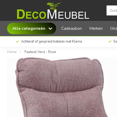
Starfurn Fauteuil Vera - Roze
Alle categorieën
Cadeaubon
Merken
Onz
Achteraf of gespreid betalen met Klarna
Ex
Home
/
Fauteuil Vera - Roze