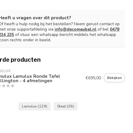
Heeft u vragen over dit product?
Of heeft u hulp nodig bij het bestellen? Neem gerust contact op
met onze supportafdeling via
info@decomeubel.nl
of bel
0478
234 235
of stuur een whatsapp bericht middels het whatsapp
icoon rechts onder in beeld.
rde producten
MULUX
mulux Lamulux Ronde Tafel
€695,00
Bekijken
lington - 4 afmetingen
Lamulux
(129)
Staal
(36)