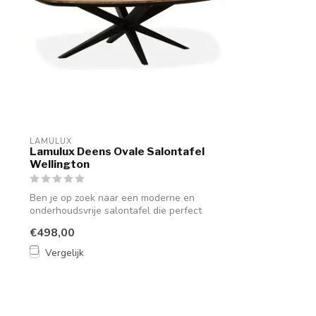
LAMULUX
Lamulux Deens Ovale Salontafel
Wellington
Ben je op zoek naar een moderne en
onderhoudsvrije salontafel die perfect
past i...
€498,00
Vergelijk