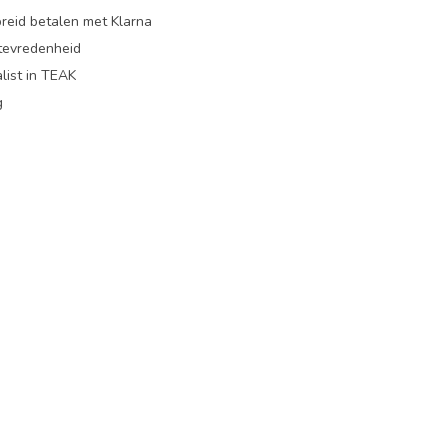
preid betalen met Klarna
ttevredenheid
list in TEAK
g