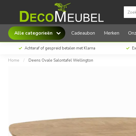
Lamulux Deens Ovale Salontafel Wellington
Alle categorieën
Cadeaubon
Merken
Onz
Achteraf of gespreid betalen met Klarna
Ex
Home
/
Deens Ovale Salontafel Wellington