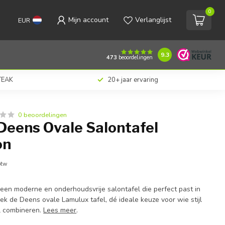
0
Mijn account
Verlanglijst
EUR
€498,00
Toevoegen aan winkelwagen
Incl. btw
9.3
473
beoordelingen
 TEAK
20+ jaar ervaring
0 beoordelingen
Deens Ovale Salontafel
on
btw
 een moderne en onderhoudsvrije salontafel die perfect past in
ek de Deens ovale Lamulux tafel, dé ideale keuze voor wie stijl
il combineren.
Lees meer
.