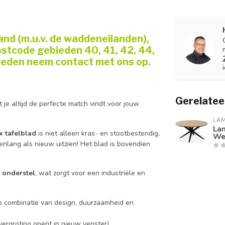
and (m.u.v. de waddeneilanden),
stcode gebieden 40, 41, 42, 44,
ebieden neem contact met ons op.
Gerelatee
 je altijd de perfecte match vindt voor jouw
LA
La
 tafelblad
is niet alleen kras- en stootbestendig,
Wel
jarenlang als nieuw uitzien! Het blad is bovendien
 onderstel
, wat zorgt voor een industriële en
te combinatie van design, duurzaamheid en
vergroting opent in nieuw venster)