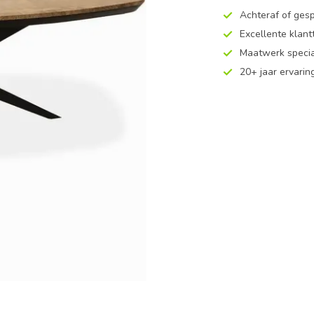
Achteraf of ges
Excellente klan
Maatwerk specia
20+ jaar ervarin