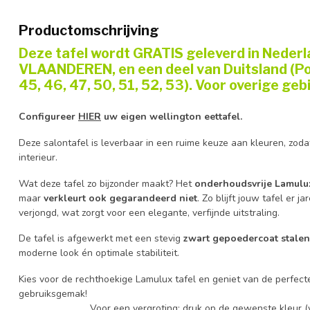
Productomschrijving
Deze tafel wordt GRATIS geleverd in Nederl
VLAANDEREN, en een deel van Duitsland (Po
45, 46, 47, 50, 51, 52, 53). Voor overige g
Configureer
HIER
uw eigen wellington eettafel.
Deze salontafel is leverbaar in een ruime keuze aan kleuren, zodat
interieur.
Wat deze tafel zo bijzonder maakt? Het
onderhoudsvrije Lamulux
maar
verkleurt ook gegarandeerd niet
. Zo blijft jouw tafel er 
verjongd, wat zorgt voor een elegante, verfijnde uitstraling.
De tafel is afgewerkt met een stevig
zwart gepoedercoat stalen
moderne look én optimale stabiliteit.
Kies voor de rechthoekige Lamulux tafel en geniet van de perfec
gebruiksgemak!
Voor een vergroting: druk op de gewenste kleur (