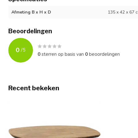
Afmeting B x H x D
135 x 42 x 67 
Beoordelingen
0
/
5
0
sterren op basis van
0
beoordelingen
Recent bekeken