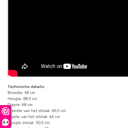
Technische details:
Breedte: 58 cm
Hoogte: 88,5 cm
Diepte: 68 cm
Breedte van het zitvlak: 46,5 cm
Diepte van het zitvlak: 44 cm
Hoogte zitvlak: 50,5 cm
9,4