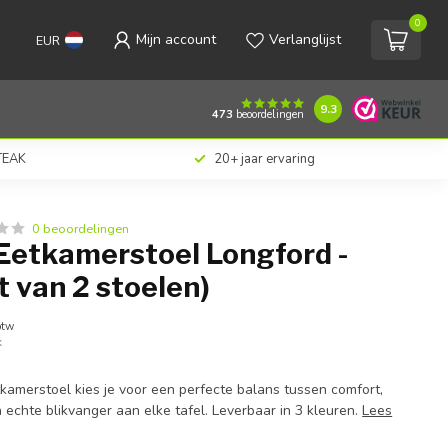
0
Mijn account
Verlanglijst
EUR
€318,00
Toevoegen aan winkelwagen
Incl. btw
9.3
473
beoordelingen
 TEAK
20+ jaar ervaring
0 beoordelingen
Eetkamerstoel Longford -
t van 2 stoelen)
btw
k
kamerstoel kies je voor een perfecte balans tussen comfort,
en echte blikvanger aan elke tafel. Leverbaar in 3 kleuren.
Lees