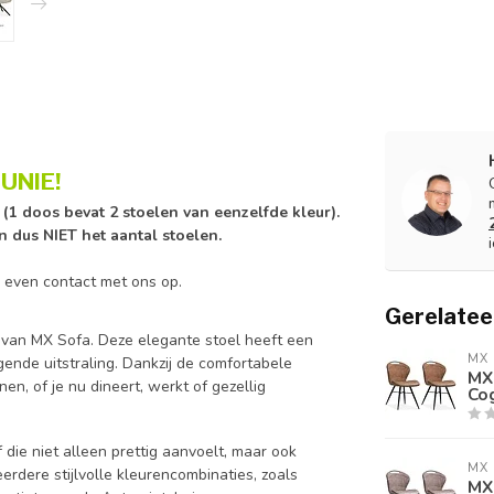
UNIE!
n (1 doos bevat 2 stoelen van eenzelfde kleur).
en dus NIET het aantal stoelen.
 even contact met ons op.
Gerelatee
 van MX Sofa. Deze elegante stoel heeft een
MX 
nde uitstraling. Dankzij de comfortabele
MX
en, of je nu dineert, werkt of gezellig
Cog
die niet alleen prettig aanvoelt, maar ook
MX 
eerdere stijlvolle kleurencombinaties, zoals
MX 