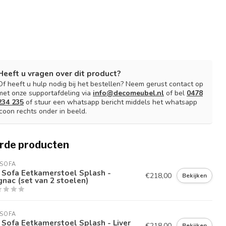
Heeft u vragen over dit product?
Of heeft u hulp nodig bij het bestellen? Neem gerust contact op
met onze supportafdeling via
info@decomeubel.nl
of bel
0478
234 235
of stuur een whatsapp bericht middels het whatsapp
icoon rechts onder in beeld.
rde producten
SOFA
 Sofa Eetkamerstoel Splash -
€218,00
Bekijken
nac (set van 2 stoelen)
SOFA
Sofa Eetkamerstoel Splash - Liver
€218,00
Bekijken