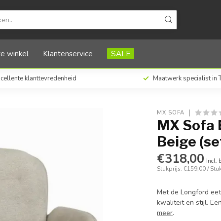
 van 2 stoelen)
e winkel
Klantenservice
SALE
cellente klanttevredenheid
Maatwerk specialist in
MX SOFA
MX Sofa 
Beige (se
€318,00
Incl. 
Stukprijs: €159,00 / Stu
Met de Longford eet
kwaliteit en stijl. E
meer
.