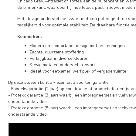
Chicago Grey, Antraciet of Toffee aan de buitenkant en warm
de binnenkant, waardoor hij moeiteloos past in zowel moderne 
Het stevige onderstel met zwart metalen poten geeft de stoel
tegelijkertijd voor optimale stabiliteit. De draaibare functie m
Kenmerken:
Modern en comfortabel design met armleuningen
Zachte, duurzame stoffering
Verkrijgbaar in diverse kleuren
Stevig metalen onderstel in zwart
Ideaal voor eetkamer, werkplek of vergaderruimte
Bij deze stoelen kunt u kiezen uit 3 soorten garantie:
- Fabrieksgarantie (2 jaar) op constructie of productiefouten (st
- Protexx garantie (3 jaar) waarbij een impregneerset en vlekverw
onderstaande video.
- Protexx garantie (5 jaar) waarbij een impregneerset en vlekverw
onderstaande video.