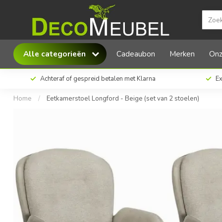
MX Sofa Eetkamerstoel Longford - Beige (set
Alle categorieën
Cadeaubon
Merken
Onz
Achteraf of gespreid betalen met Klarna
Ex
Home
/
Eetkamerstoel Longford - Beige (set van 2 stoelen)