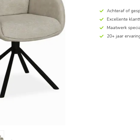
Achteraf of ges
Excellente klan
Maatwerk specia
20+ jaar ervarin