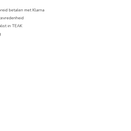
preid betalen met Klarna
ttevredenheid
list in TEAK
g