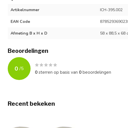
Artikelnummer
ICH-395.002
EAN Code
878529369023
Afmeting B x H x D
58 x 88,5 x 68 
Beoordelingen
0
/
5
0
sterren op basis van
0
beoordelingen
Recent bekeken