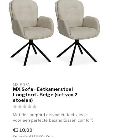
MX SOFA
MX Sofa - Eetkamerstoel
Longford - Beige (set van 2
stoelen)
Met de Longford eetkamerstoel kies je
voor een perfecte balans tussen comfort,
k...
€318,00
Stukprijs: €159,00 / Stuk