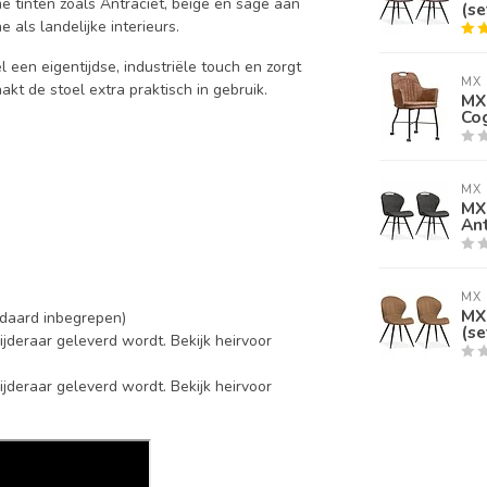
e tinten zoals Antraciet, beige en sage aan
(se
als landelijke interieurs.
 een eigentijdse, industriële touch en zorgt
MX 
aakt de stoel extra praktisch in gebruik.
MX 
Co
MX 
MX
Ant
MX 
MX
andaard inbegrepen)
(se
ijderaar geleverd wordt. Bekijk heirvoor
ijderaar geleverd wordt. Bekijk heirvoor