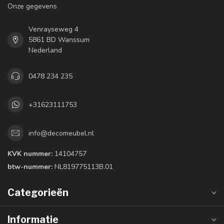
Onze gegevens
Venrayseweg 4
5861 BD Wanssum
Nederland
0478 234 235
+31623111753
info@decomeubel.nl
KVK nummer:
14104757
btw-nummer:
NL819775113B.01
Categorieën
Informatie