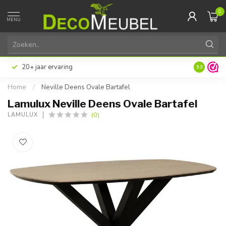
0
MENU
20+ jaar ervaring
9.3
Home
/
Neville Deens Ovale Bartafel
Lamulux Neville Deens Ovale Bartafel
(0)
LAMULUX