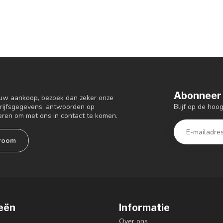
Abonneer 
 uw aankoop, bezoek dan zeker onze
Blijf op de ho
drijfsgegevens, antwoorden op
eren om met ons in contact te komen.
room
eën
Informatie
Over ons