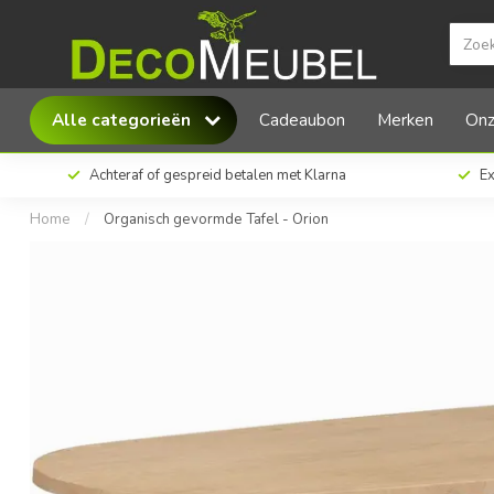
Lamulux Organisch gevormde Tafel - Orion
Alle categorieën
Cadeaubon
Merken
Onz
Achteraf of gespreid betalen met Klarna
Ex
Home
/
Organisch gevormde Tafel - Orion