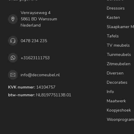
Dressoirs
Venrayseweg 4
Kasten
5861 BD Wanssum
Nederland
Slaapkamer M
Tafels
0478 234 235
TV meubels
Tuinmeubels
+31623111753
Zitmeubelen
Diversen
info@decomeubel.nl
Decoraties
KVK nummer:
14104757
Info
btw-nummer:
NL819775113B.01
Maatwerk
Koopjeshoek
Woonprogram