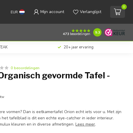
0
Mijn account
Verlanglijst
EUR
€689,00
Toevoegen aan winkelwagen
Incl. btw
9.3
473
beoordelingen
 TEAK
20+ jaar ervaring
0 beoordelingen
Organisch gevormde Tafel -
btw
re vormen? Dan is eetkamertafel Orion echt iets voor u. Met zijn
het tafelblad is dit een echte eye-catcher in ieder interieur.
amulux kleuren en in diverse afmetingen.
Lees meer
.