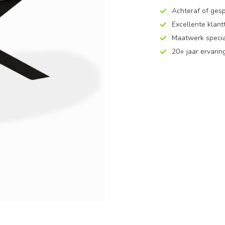
Achteraf of ges
Excellente klan
Maatwerk specia
20+ jaar ervarin