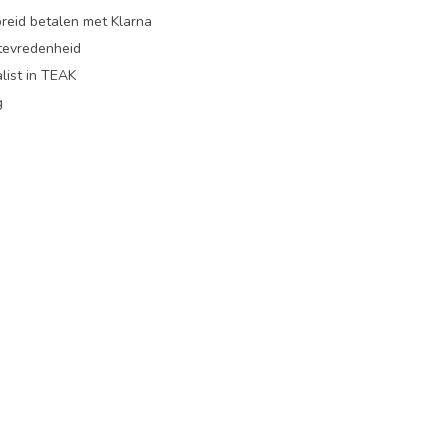
preid betalen met Klarna
ttevredenheid
list in TEAK
g