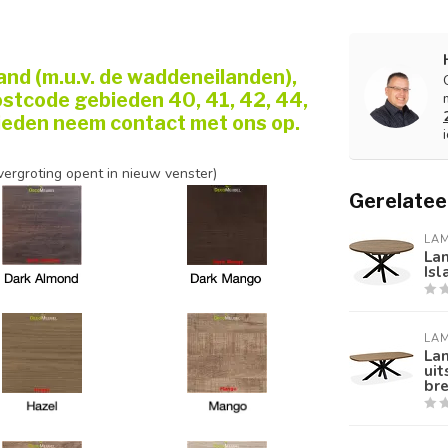
and (m.u.v. de waddeneilanden),
stcode gebieden 40, 41, 42, 44,
ebieden neem contact met ons op.
vergroting opent in nieuw venster)
Gerelatee
LA
Lam
Isl
LA
La
uit
br