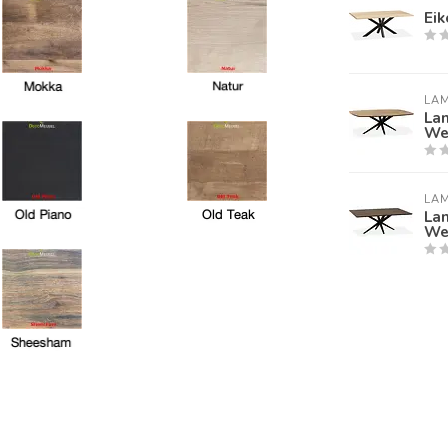
Ei
LA
La
Wel
LA
La
Wel