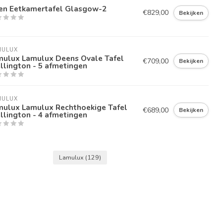
ken Eetkamertafel Glasgow-2
€829,00
Bekijken
MULUX
mulux Lamulux Deens Ovale Tafel
€709,00
Bekijken
lington - 5 afmetingen
MULUX
mulux Lamulux Rechthoekige Tafel
€689,00
Bekijken
lington - 4 afmetingen
Lamulux
(129)