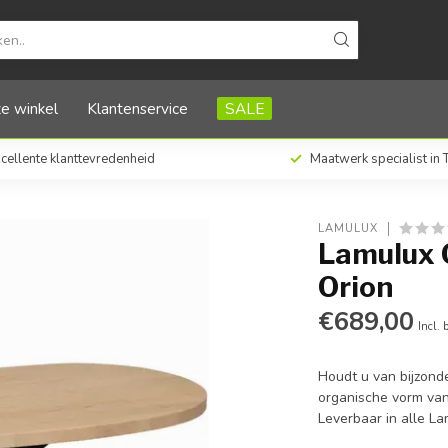
e winkel
Klantenservice
SALE
cellente klanttevredenheid
Maatwerk specialist in
LAMULUX
Lamulux 
Orion
€689,00
Incl. 
Houdt u van bijzonde
organische vorm van 
Leverbaar in alle L