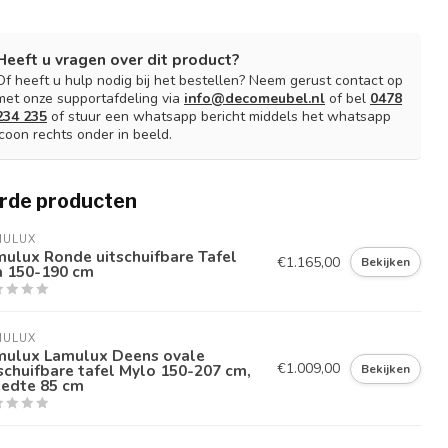
Heeft u vragen over dit product?
Of heeft u hulp nodig bij het bestellen? Neem gerust contact op
met onze supportafdeling via
info@decomeubel.nl
of bel
0478
234 235
of stuur een whatsapp bericht middels het whatsapp
icoon rechts onder in beeld.
rde producten
MULUX
ulux Ronde uitschuifbare Tafel
€1.165,00
Bekijken
a 150-190 cm
MULUX
mulux Lamulux Deens ovale
€1.009,00
schuifbare tafel Mylo 150-207 cm,
Bekijken
eedte 85 cm