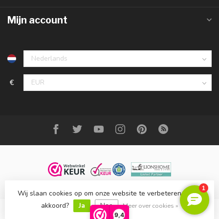
Mijn account
€
Wij slaan cookies op om onze website te verbeteren. Is dat
© Copyright 2023 DecoMeubel ®
akkoord?
Ja
Nee
Meer over cookies »
€995,00
Incl. btw
9,4