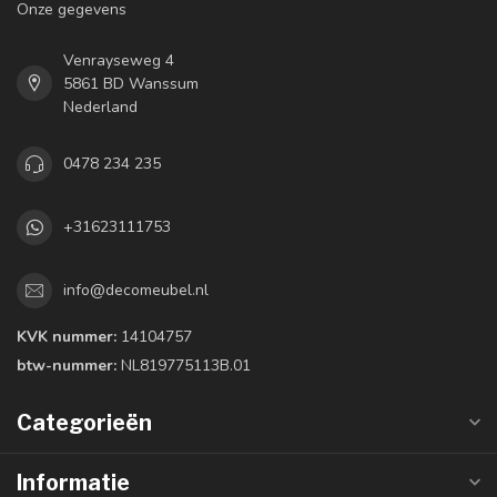
Onze gegevens
Venrayseweg 4
5861 BD Wanssum
Nederland
0478 234 235
+31623111753
info@decomeubel.nl
KVK nummer:
14104757
btw-nummer:
NL819775113B.01
Categorieën
Informatie