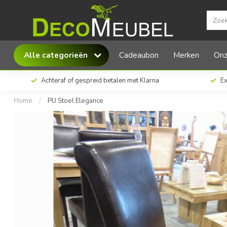
PU Stoel Elegance
Alle categorieën
Cadeaubon
Merken
Onz
Achteraf of gespreid betalen met Klarna
Ex
Home
/
PU Stoel Elegance