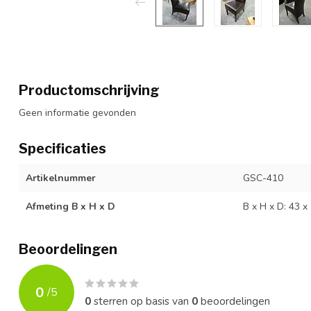
Productomschrijving
Geen informatie gevonden
Specificaties
Artikelnummer
GSC-410
Afmeting B x H x D
B x H x D: 43 x
Beoordelingen
0
/
5
0
sterren op basis van
0
beoordelingen