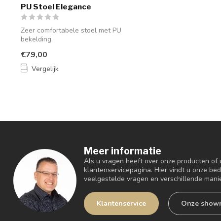
PU Stoel Elegance
Zeer comfortabele stoel met PU
bekelding.
€79,00
Vergelijk
Meer informatie
Als u vragen heeft over onze producten of
klantenservicepagina. Hier vindt u onze be
veelgestelde vragen en verschillende mani
Klantenservice
Onze show