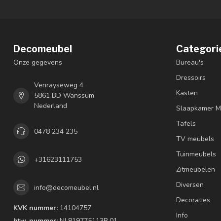
Decomeubel
Categori
Onze gegevens
Bureau's
Dressoirs
Venrayseweg 4
Kasten
5861 BD Wanssum
Nederland
Slaapkamer M
Tafels
0478 234 235
TV meubels
Tuinmeubels
+31623111753
Zitmeubelen
Diversen
info@decomeubel.nl
Decoraties
KVK nummer:
14104757
Info
btw-nummer:
NL819775113B.01