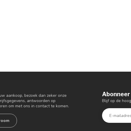
Abonneer 
 uw aankoop, bezoek dan zeker onze
Blijf op de ho
drijfsgegevens, antwoorden op
eren om met ons in contact te komen.
room