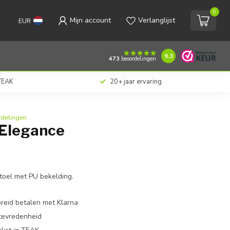
0
Mijn account
Verlanglijst
EUR
€79,00
Toevoegen aan winkelwagen
Incl. btw
9.3
473
beoordelingen
 TEAK
20+ jaar ervaring
rdelingen
 Elegance
toel met PU bekelding.
preid betalen met Klarna
ttevredenheid