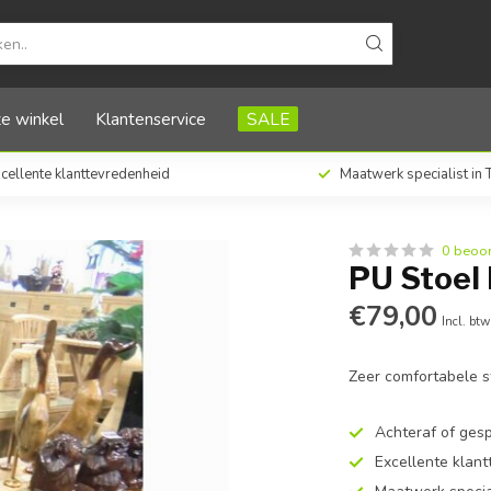
e winkel
Klantenservice
SALE
cellente klanttevredenheid
Maatwerk specialist in
0 beoo
PU Stoel
€79,00
Incl. btw
Zeer comfortabele s
Achteraf of ges
Excellente klan