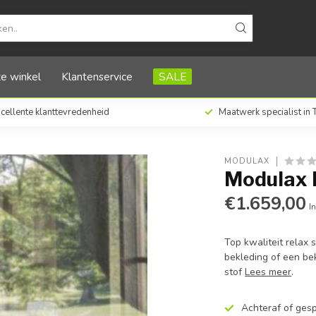
e winkel
Klantenservice
SALE
cellente klanttevredenheid
Maatwerk specialist in
MODULAX
Modulax R
€1.659,00
In
Top kwaliteit relax 
bekleding of een be
stof
Lees meer
.
Achteraf of ges