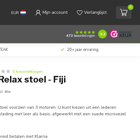
0
Mijn account
Verlanglijst
EUR
€1.659,00
Toevoegen aan winkelwagen
Incl. btw
9.3
473
beoordelingen
 TEAK
20+ jaar ervaring
0 beoordelingen
elax stoel - Fiji
cl. btw
stoel voorzien van 3 motoren. U kunt kiezen uit een lederen
kleding met leer als basis, afgewerkt met een suede microvezel
preid betalen met Klarna