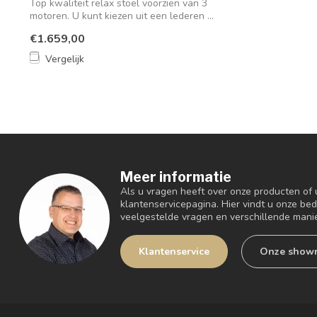
Top kwaliteit relax stoel voorzien van 3
motoren. U kunt kiezen uit een lederen ...
€1.659,00
Vergelijk
Meer informatie
Als u vragen heeft over onze producten of
klantenservicepagina. Hier vindt u onze be
veelgestelde vragen en verschillende mani
Klantenservice
Onze show