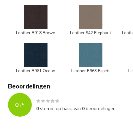
Leather B918 Brown
Leather 942 Elephant
Leath
Leather B961 Ocean
Leather B963 Espirit
Le
Beoordelingen
0
/
5
0
sterren op basis van
0
beoordelingen