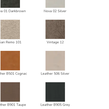
va 01 Darkbrown
Nova 02 Silver
San Remo 101
Vintage 12
ther B501 Cognac
Leather 506 Silver
ther B901 Taupe
Leather B905 Grey