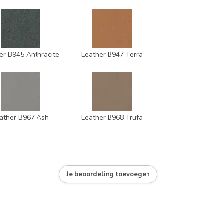
er B945 Anthracite
Leather B947 Terra
ather B967 Ash
Leather B968 Trufa
Je beoordeling toevoegen