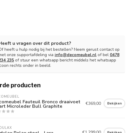
Heeft u vragen over dit product?
Of heeft u hulp nodig bij het bestellen? Neem gerust contact op
met onze supportafdeling via
info@decomeubel.nl
of bel
0478
234 235
of stuur een whatsapp bericht middels het whatsapp
icoon rechts onder in beeld.
rde producten
COMEUBEL
comeubel Fauteuil Bronco draaivoet
€369,00
Bekijken
rt Microleder Bull Graphite
DULAX
€1.299,00
ulax Relax stoel - Lara
Bekijken