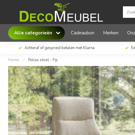
Modulax Relax stoel - Fiji
Alle categorieën
Cadeaubon
Merken
Onz
Achteraf of gespreid betalen met Klarna
Ex
Home
/
Relax stoel - Fiji