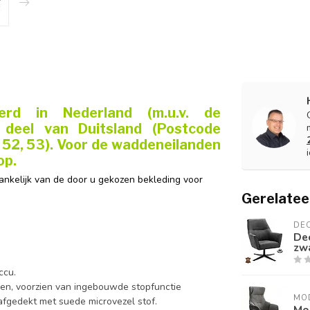
erd in Nederland (m.u.v. de
deel van Duitsland (Postcode
, 52, 53). Voor de waddeneilanden
op.
hankelijk van de door u gekozen bekleding voor
Gerelatee
DE
De
zwa
ccu.
ien, voorzien van ingebouwde stopfunctie
MO
 afgedekt met suede microvezel stof.
Mod