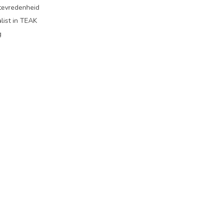
ttevredenheid
list in TEAK
g