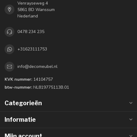
Venrayseweg 4
5861 BD Wanssum
Nederland
0478 234 235
+31623111753
info@decomeubel.nl
KVK nummer:
14104757
btw-nummer:
NL819775113B.01
Categorieën
Informatie
Mijn account