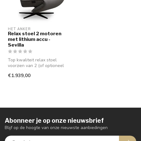
HET ANKER
Relax stoel 2 motoren
met lithium accu -
Sevilla
Top kwaliteit relax stoel
voorzien van 2 (of optioneel
3) motoren. U kunt kieze...
€1.939,00
Abonneer je op onze nieuwsbrief
Blijf op de hoogte van onze nieuwste aanbiedingen