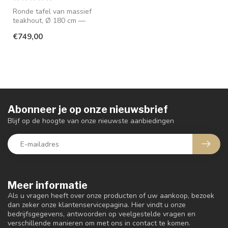
Ronde tafel van massief
teakhout, Ø 180 cm —
warm, tijdloos en gewoon
€749,00
heel prett...
Abonneer je op onze nieuwsbrief
Blijf op de hoogte van onze nieuwste aanbiedingen
Meer informatie
Als u vragen heeft over onze producten of uw aankoop, bezoek
dan zeker onze klantenservicepagina. Hier vindt u onze
bedrijfsgegevens, antwoorden op veelgestelde vragen en
verschillende manieren om met ons in contact te komen.