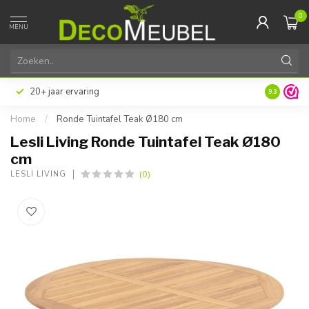
0
MENU
20+ jaar ervaring
9.3
Home
/
Ronde Tuintafel Teak Ø180 cm
Lesli Living Ronde Tuintafel Teak Ø180
cm
(0)
LESLI LIVING