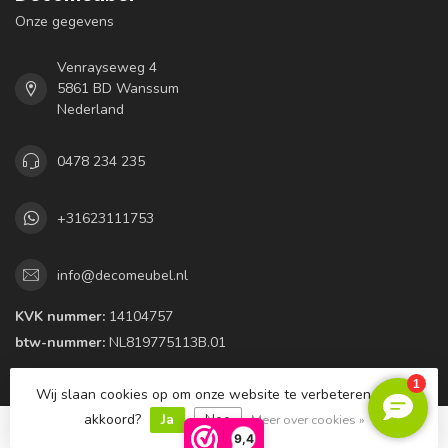
Onze gegevens
Venrayseweg 4
5861 BD Wanssum
Nederland
0478 234 235
+31623111753
info@decomeubel.nl
KVK nummer:
14104757
btw-nummer:
NL819775113B.01
Categorieën
Wij slaan cookies op om onze website te verbeteren. Is dat
akkoord?
Ja
Nee
Meer over cookies »
€435,00
Incl. btw
9,4