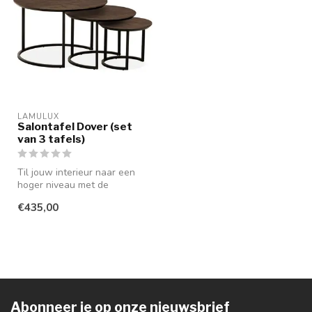
LAMULUX
Salontafel Dover (set
van 3 tafels)
Til jouw interieur naar een
hoger niveau met de
Lamulux salontafel set
€435,00
Dover. De...
Abonneer je op onze nieuwsbrief