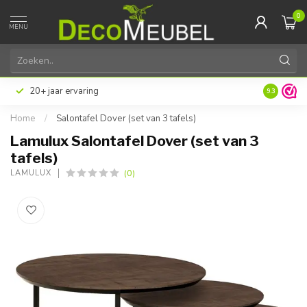
0
MENU
20+ jaar ervaring
9.3
Home
/
Salontafel Dover (set van 3 tafels)
Lamulux Salontafel Dover (set van 3
tafels)
(0)
LAMULUX