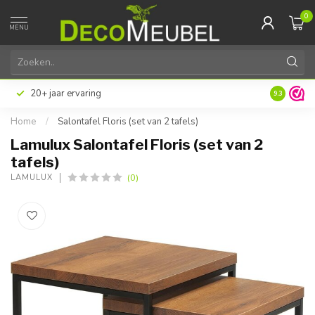
0
MENU
20+ jaar ervaring
9.3
Home
/
Salontafel Floris (set van 2 tafels)
Lamulux Salontafel Floris (set van 2
tafels)
(0)
LAMULUX