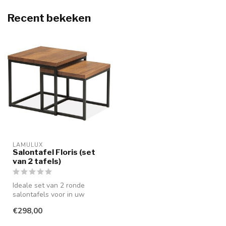
Recent bekeken
LAMULUX
Salontafel Floris (set
van 2 tafels)
Ideale set van 2 ronde
salontafels voor in uw
woonkamer als u geen zin
€298,00
heeft om ...