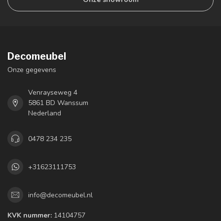
Decomeubel
Onze gegevens
Venrayseweg 4
5861 BD Wanssum
Nederland
0478 234 235
+31623111753
info@decomeubel.nl
KVK nummer:
14104757