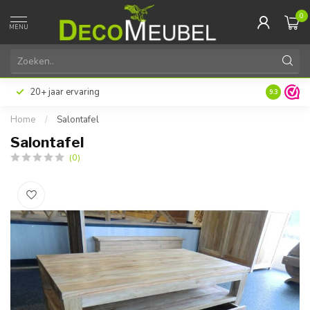
0
MENU
20+ jaar ervaring
9.3
Home
/
Salontafel
Salontafel
(0)