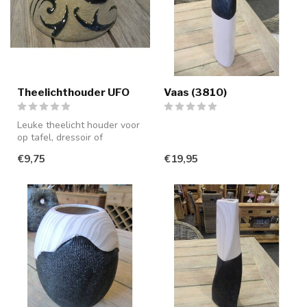
Theelichthouder UFO
Vaas (3810)
Leuke theelicht houder voor
op tafel, dressoir of
vensterbank. Incl.
€9,75
€19,95
Theelichtje