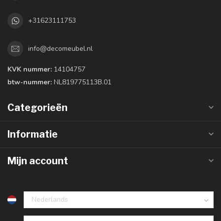
+31623111753
info@decomeubel.nl
KVK nummer:
14104757
btw-nummer:
NL819775113B.01
Categorieën
Informatie
Mijn account