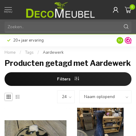
0
MENU
20+ jaar ervaring
9.3
Home
/
Tags
/
Aardewerk
Producten getagd met Aardewerk
Filters