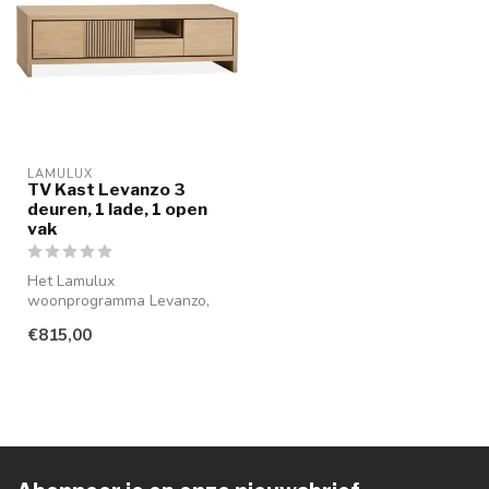
LAMULUX
TV Kast Levanzo 3
deuren, 1 lade, 1 open
vak
Het Lamulux
woonprogramma Levanzo,
uitgevoerd in de prachtige
€815,00
kleur Blond Oak, b...