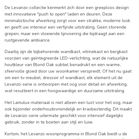
De Levanzo-collectie kenmerkt zich door een greeploos design
met innovatieve "push to open" laden en deuren. Deze
minimalistische afwerking zorgt voor een strakke, moderne look
en geeft uw interieur een verfijnde uitstraling. Geen storende
grepen, maar een vloeiende lijnvoering die bijdraagt aan een
rustgevende ambiance.
Daarbij zijn de bijbehorende wandkast, vitrinekast en bergkast
voorzien van geïntegreerde LED-verlichting, wat de natuurlijke
houtkleur van Blond Oak subtiel benadrukt en een warme,
sfeervolle gloed door uw woonkamer verspreidt. Of het nu gaat
om een tv-meubel, dressoir of wandkast, elk element uit de
Levanzo-serie is ontworpen met oog voor detail en afwerking,
wat resulteert in een hoogwaardige en duurzame uitstraling.
Het Lamulux-materiaal is niet alleen een lust voor het oog, maar
ook bijzonder onderhoudsvriendelijk en krasbestendig. Dit maakt
de Levanzo-serie uitermate geschikt voor intensief dagelijks
gebruik, zonder in te boeten aan stijl en luxe.
Kortom, het Levanzo woonprogramma in Blond Oak biedt u de