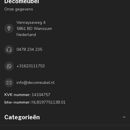
Decomeubel
Onze gegevens
Venrayseweg 4
5861 BD Wanssum
Nederland
0478 234 235
+31623111753
info@decomeubel.nl
KVK nummer:
14104757
btw-nummer:
NL819775113B.01
Categorieën