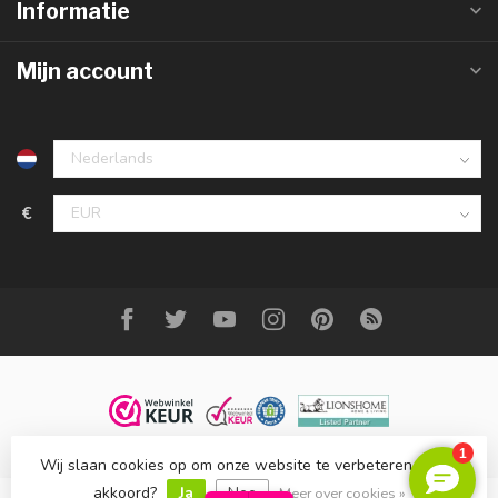
Informatie
Mijn account
€
Wij slaan cookies op om onze website te verbeteren. Is dat
© Copyright 2023 DecoMeubel ®
akkoord?
Ja
Nee
Meer over cookies »