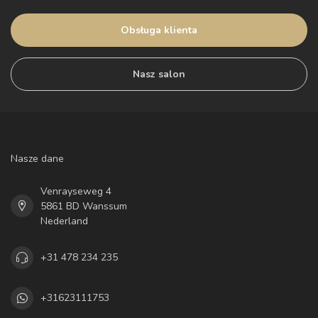
Obsługa klienta
Nasz salon
Nasze dane
Venrayseweg 4
5861 BD Wanssum
Nederland
+31 478 234 235
+31623111753