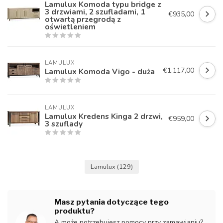
Lamulux Komoda typu bridge z
3 drzwiami, 2 szufladami, 1
€935,00
otwartą przegrodą z
oświetleniem
LAMULUX
€1.117,00
Lamulux Komoda Vigo - duża
LAMULUX
Lamulux Kredens Kinga 2 drzwi,
€959,00
3 szuflady
Lamulux
(129)
Masz pytania dotyczące tego
produktu?
A może potrzebujesz pomocy przy zamawianiu?