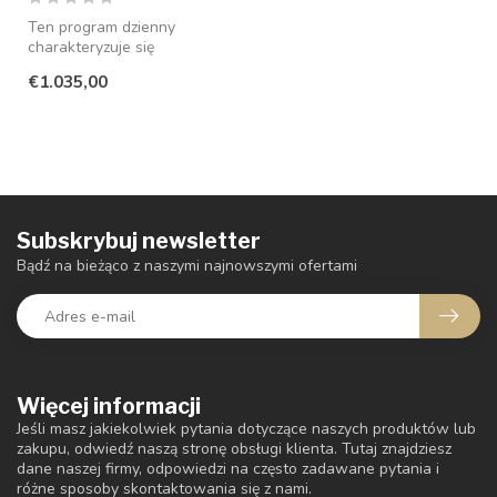
Ten program dzienny
charakteryzuje się
minimalistycznym stylem i
€1.035,00
jest dostępny w...
Subskrybuj newsletter
Bądź na bieżąco z naszymi najnowszymi ofertami
Więcej informacji
Jeśli masz jakiekolwiek pytania dotyczące naszych produktów lub
zakupu, odwiedź naszą stronę obsługi klienta. Tutaj znajdziesz
dane naszej firmy, odpowiedzi na często zadawane pytania i
różne sposoby skontaktowania się z nami.