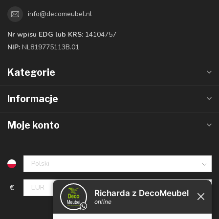
info@decomeubel.nl
Nr wpisu EDG lub KRS:
14104757
NIP:
NL819775113B.01
Kategorie
Informacje
Moje konto
€