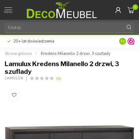
0
MENU
20+ lat doświadczenia
9.3
Strona główna
/
Kredens Milanello 2 drzwi, 3 szuflady
Lamulux Kredens Milanello 2 drzwi, 3
szuflady
(0)
LAMULUX