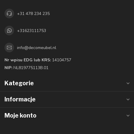
+31 478 234 235
+31623111753
info@decomeubel.nl
Nr wpisu EDG lub KRS:
14104757
NIP:
NL819775113B.01
Kategorie
Informacje
Moje konto